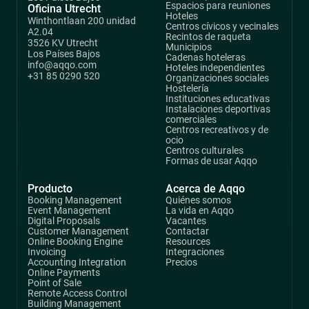
Espacios para reuniones
Oficina Utrecht
Hoteles
Winthontlaan 200 unidad
Centros cívicos y vecinales
A2.04
Recintos de raqueta
3526 KV Utrecht
Municipios
Los Países Bajos
Cadenas hoteleras
info@aqqo.com
Hoteles independientes
+31 85 0290 520
Organizaciones sociales
Hostelería
Instituciones educativas
Instalaciones deportivas
comerciales
Centros recreativos y de
ocio
Centros culturales
Formas de usar Aqqo
Producto
Acerca de Aqqo
Booking Management
Quiénes somos
Event Management
La vida en Aqqo
Digital Proposals
Vacantes
Customer Management
Contactar
Online Booking Engine
Resources
Invoicing
Integraciones
Accounting Integration
Precios
Online Payments
Point of Sale
Remote Access Control
Building Management