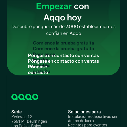
Empezar
con
Aqqo hoy
Descubre por qué más de 2.000 establecimientos
confían en Aqqo
C
o
m
i
e
n
c
e
l
a
p
r
u
e
b
a
g
r
a
t
u
i
t
a
Comience
la
P
ó
n
g
a
s
e
e
n
c
o
n
t
a
c
t
o
c
o
n
v
e
n
t
a
s
prueba
Póngase
gratuita
en
contacto
con
ventas
Sede
Soluciones para
Instalaciones deportivas sin
Kerkweg 12
ánimo de lucro
7561 PT Deurningen
Recintos para eventos
Los Países Bajos