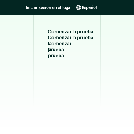
Iniciar sesión en el lugar
Español
C
o
m
e
n
z
a
r
l
a
p
r
u
e
b
a
Comenzar
la
prueba