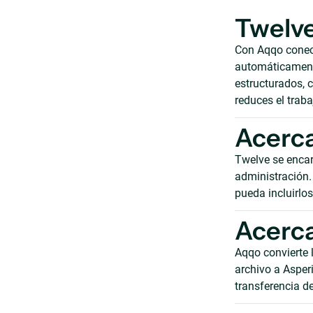
Twelve
Con Aqqo conect
automáticamente
estructurados, c
reduces el trab
Acerca
Twelve se encar
administración. 
pueda incluirlo
Acerca
Aqqo convierte 
archivo a Asper
transferencia d