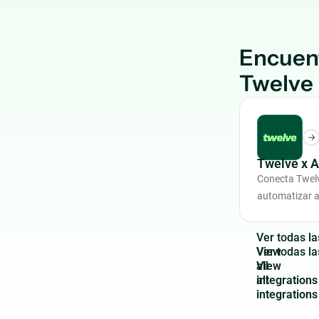
Encuen
Twelve
Twelve x 
Conecta Twel
automatizar a
V
e
r
t
o
d
a
s
l
a
View
all
integrations