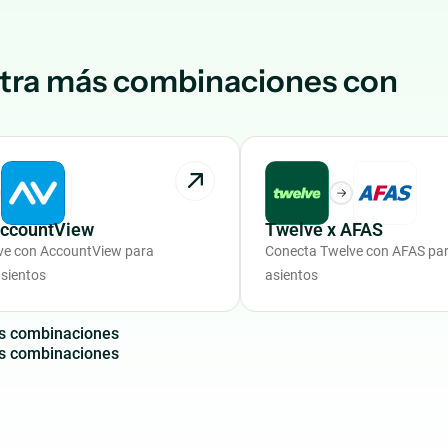
tra más combinaciones con
AccountView
Twelve x AFAS
ve con AccountView para
Conecta Twelve con AFAS pa
sientos
asientos
s
c
o
m
b
i
n
a
c
i
o
n
e
s