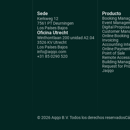
Sede
Producto
Booking Mana
Kerkweg 12
Event Manage
7561 PT Deurningen
Digital Proposa
Los Países Bajos
Customer Man
Oficina Utrecht
Online Booking
Winthontlaan 200 unidad A2.04
Invoicing
3526 KV Utrecht
Accounting Int
Los Países Bajos
Online Paymen
info@aqqo.com
Point of Sale
+31 85 0290 520
Remote Access 
Building Mana
Request for Pr
Jaqqo
© 2026 Aqqo B.V. Todos los derechos reservados
Cá