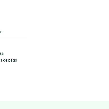
os
eza
os de pago