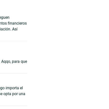
leguen
ntos financieros
iación. Así
a Aqqo, para que
go importa el
ue opta por una