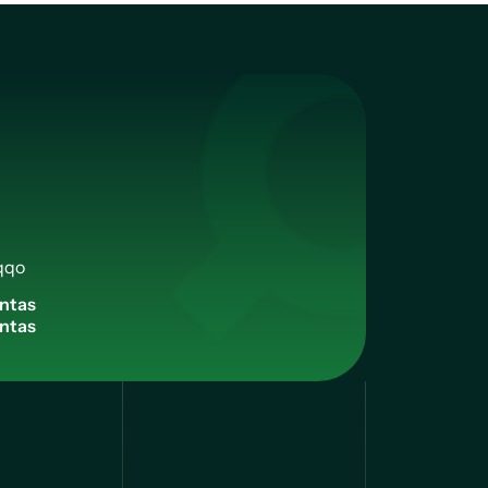
qqo
n
t
a
s