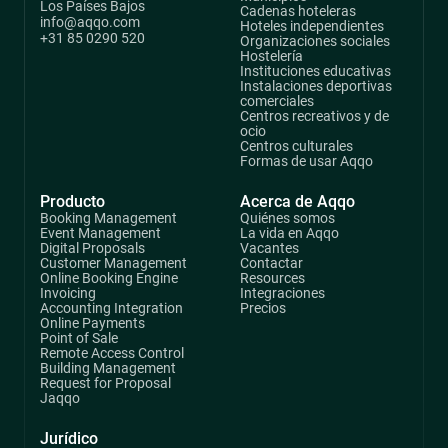
Los Países Bajos
Cadenas hoteleras
info@aqqo.com
Hoteles independientes
+31 85 0290 520
Organizaciones sociales
Hostelería
Instituciones educativas
Instalaciones deportivas
comerciales
Centros recreativos y de
ocio
Centros culturales
Formas de usar Aqqo
Producto
Acerca de Aqqo
Booking Management
Quiénes somos
Event Management
La vida en Aqqo
Digital Proposals
Vacantes
Customer Management
Contactar
Online Booking Engine
Resources
Invoicing
Integraciones
Accounting Integration
Precios
Online Payments
Point of Sale
Remote Access Control
Building Management
Request for Proposal
Jaqqo
Jurídico