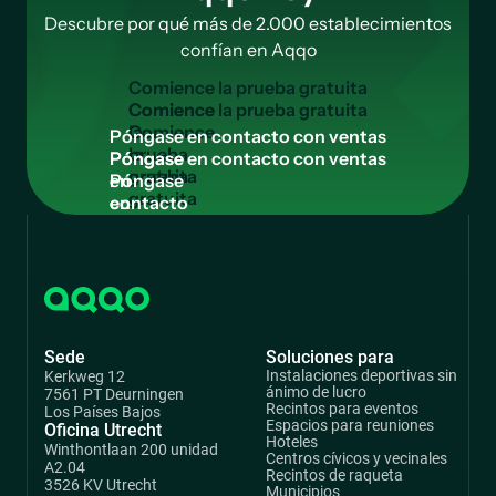
Descubre por qué más de 2.000 establecimientos
confían en Aqqo
C
o
m
i
e
n
c
e
l
a
p
r
u
e
b
a
g
r
a
t
u
i
t
a
Comience
la
P
ó
n
g
a
s
e
e
n
c
o
n
t
a
c
t
o
c
o
n
v
e
n
t
a
s
prueba
Póngase
gratuita
en
contacto
con
ventas
Sede
Soluciones para
Instalaciones deportivas sin
Kerkweg 12
ánimo de lucro
7561 PT Deurningen
Recintos para eventos
Los Países Bajos
Espacios para reuniones
Oficina Utrecht
Hoteles
Winthontlaan 200 unidad
Centros cívicos y vecinales
A2.04
Recintos de raqueta
3526 KV Utrecht
Municipios