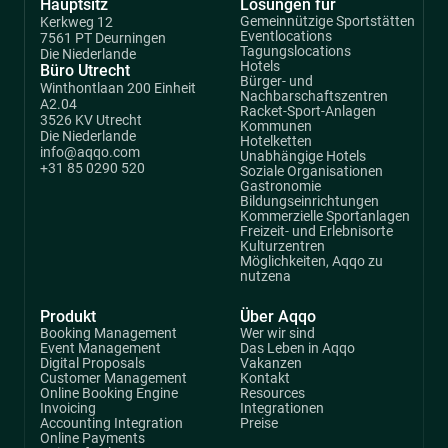
Hauptsitz
Lösungen für
Gemeinnützige Sportstätten
Kerkweg 12
Eventlocations
7561 PT Deurningen
Tagungslocations
Die Niederlande
Hotels
Büro Utrecht
Bürger- und
Winthontlaan 200 Einheit
Nachbarschaftszentren
A2.04
Racket-Sport-Anlagen
3526 KV Utrecht
Kommunen
Die Niederlande
Hotelketten
info@aqqo.com
Unabhängige Hotels
+31 85 0290 520
Soziale Organisationen
Gastronomie
Bildungseinrichtungen
Kommerzielle Sportanlagen
Freizeit- und Erlebnisorte
Kulturzentren
Möglichkeiten, Aqqo zu
nutzena
Produkt
Über Aqqo
Booking Management
Wer wir sind
Event Management
Das Leben in Aqqo
Digital Proposals
Vakanzen
Customer Management
Kontakt
Online Booking Engine
Resources
Invoicing
Integrationen
Accounting Integration
Preise
Online Payments