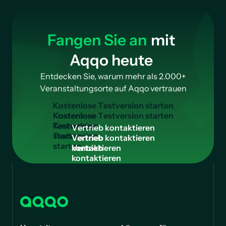
Fangen Sie an
mit
Aqqo heute
Entdecken Sie, warum mehr als 2.000+
Veranstaltungsorte auf Aqqo vertrauen
K
o
s
t
e
n
l
o
s
e
T
e
s
t
v
e
r
s
i
o
n
s
t
a
r
t
e
n
Kostenlose
Testversion
V
e
r
t
r
i
e
b
k
o
n
t
a
k
t
i
e
r
e
n
starten
Vertrieb
kontaktieren