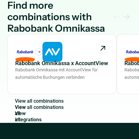
Find more
combinations with
Rabobank Omnikassa
Rabobank Omnikassa x AccountView
Rabo
Rabobank Omnikassa mit AccountView für
Raboba
automatische Buchungen verbinden
automa
V
i
e
w
a
l
l
c
o
m
b
i
n
a
t
i
o
n
s
View
all
integrations