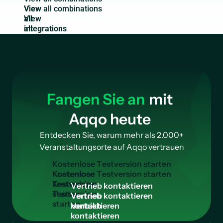
View
all
integrations
Fangen Sie an
mit
Aqqo heute
Entdecken Sie, warum mehr als 2.000+
Veranstaltungsorte auf Aqqo vertrauen
K
o
s
t
e
n
l
o
s
e
T
e
s
t
v
e
r
s
i
o
n
s
t
a
r
t
e
n
Kostenlose
Testversion
V
e
r
t
r
i
e
b
k
o
n
t
a
k
t
i
e
r
e
n
starten
Vertrieb
kontaktieren