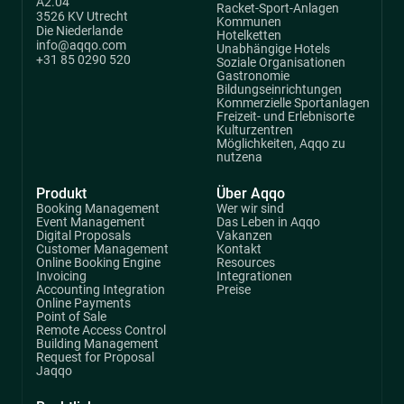
A2.04
Racket-Sport-Anlagen
3526 KV Utrecht
Kommunen
Die Niederlande
Hotelketten
info@aqqo.com
Unabhängige Hotels
+31 85 0290 520
Soziale Organisationen
Gastronomie
Bildungseinrichtungen
Kommerzielle Sportanlagen
Freizeit- und Erlebnisorte
Kulturzentren
Möglichkeiten, Aqqo zu
nutzena
Produkt
Über Aqqo
Booking Management
Wer wir sind
Event Management
Das Leben in Aqqo
Digital Proposals
Vakanzen
Customer Management
Kontakt
Online Booking Engine
Resources
Invoicing
Integrationen
Accounting Integration
Preise
Online Payments
Point of Sale
Remote Access Control
Building Management
Request for Proposal
Jaqqo