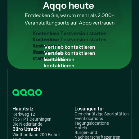
Aqqo heute
Entdecken Sie, warum mehr als 2.000+
Veranstaltungsorte auf Aqqo vertrauen
K
o
s
t
e
n
l
o
s
e
T
e
s
t
v
e
r
s
i
o
n
s
t
a
r
t
e
n
Kostenlose
Testversion
V
e
r
t
r
i
e
b
k
o
n
t
a
k
t
i
e
r
e
n
starten
Vertrieb
kontaktieren
Hauptsitz
Lösungen für
Gemeinnützige Sportstätten
Kerkweg 12
Eventlocations
7561 PT Deurningen
Tagungslocations
Die Niederlande
Hotels
Büro Utrecht
Bürger- und
Winthontlaan 200 Einheit
Nachbarschaftszentren