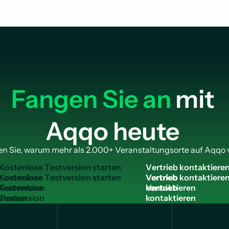
Fangen Sie an
mit
Aqqo heute
n Sie, warum mehr als 2.000+ Veranstaltungsorte auf Aqqo 
K
o
s
t
e
n
l
o
s
e
T
e
s
t
v
e
r
s
i
o
n
s
t
a
r
t
e
n
V
e
r
t
r
i
e
b
k
o
n
t
a
k
t
i
e
r
e
Kostenlose
Vertrieb
Testversion
kontaktieren
starten