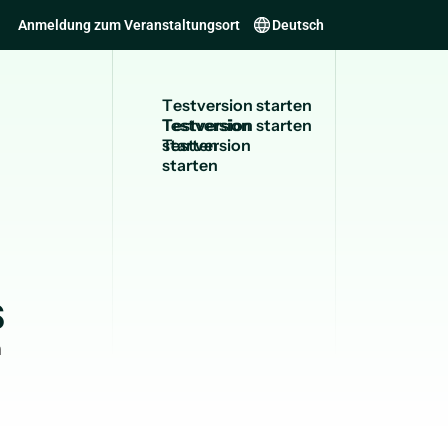
Anmeldung zum Veranstaltungsort
Deutsch
T
e
s
t
v
e
r
s
i
o
n
s
t
a
r
t
e
n
Testversion
starten
s
n