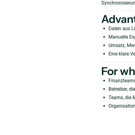
Synchronisierun
Advan
Daten aus L
Manuelle Exp
Umsatz, MwS
Eine klare V
For w
Finanzteams
Betreiber, 
Teams, die 
Organisation