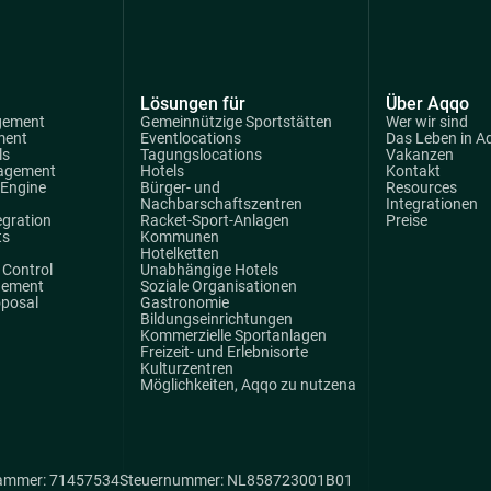
Lösungen für
Über Aqqo
gement
Gemeinnützige Sportstätten
Wer wir sind
ment
Eventlocations
Das Leben in A
ls
Tagungslocations
Vakanzen
agement
Hotels
Kontakt
 Engine
Bürger- und
Resources
Nachbarschaftszentren
Integrationen
egration
Racket-Sport-Anlagen
Preise
ts
Kommunen
Hotelketten
Control
Unabhängige Hotels
gement
Soziale Organisationen
oposal
Gastronomie
Bildungseinrichtungen
Kommerzielle Sportanlagen
Freizeit- und Erlebnisorte
Kulturzentren
Möglichkeiten, Aqqo zu nutzena
ammer: 71457534
Steuernummer: NL858723001B01