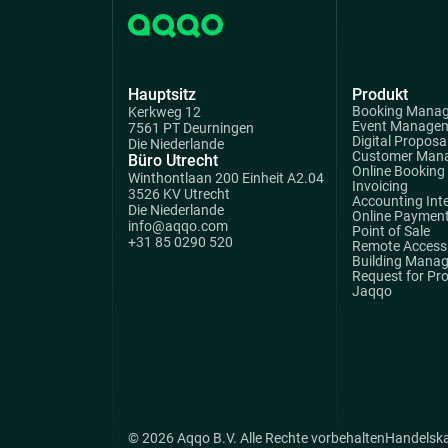
Hauptsitz
Produkt
Booking Mana
Kerkweg 12
Event Manage
7561 PT Deurningen
Digital Proposa
Die Niederlande
Customer Man
Büro Utrecht
Online Booking
Winthontlaan 200 Einheit A2.04
Invoicing
3526 KV Utrecht
Accounting Int
Die Niederlande
Online Paymen
info@aqqo.com
Point of Sale
+31 85 0290 520
Remote Access 
Building Mana
Request for Pr
Jaqqo
© 2026 Aqqo B.V. Alle Rechte vorbehalten
Handelsk