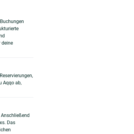
d Buchungen
kturierte
und
 deine
Reservierungen,
u Aqqo ab,
. Anschließend
oxs. Das
lichen