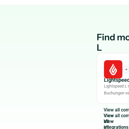
Find mo
L
Lightspee
Lightspeed L 
Buchungen ve
V
i
e
w
a
l
l
c
o
View
all
integrations