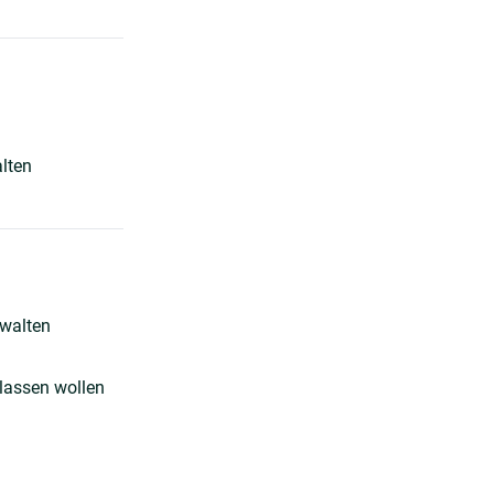
lten
rwalten
 lassen wollen