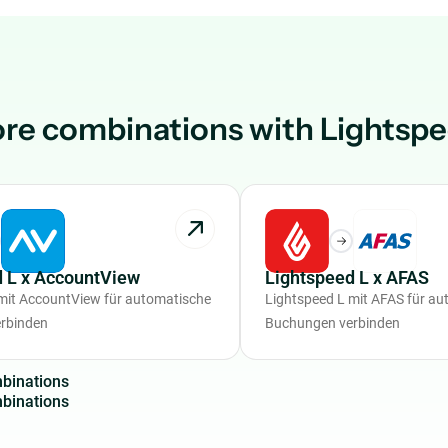
re combinations with Lightsp
d L x AccountView
Lightspeed L x AFAS
mit AccountView für automatische
Lightspeed L mit AFAS für a
rbinden
Buchungen verbinden
m
b
i
n
a
t
i
o
n
s