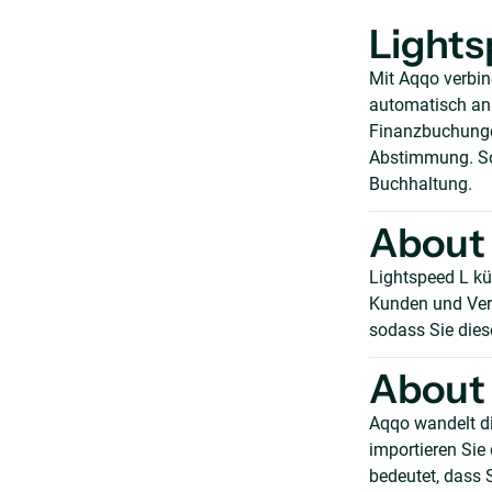
Lights
Mit Aqqo verbi
automatisch an d
Finanzbuchunge
Abstimmung. So 
Buchhaltung.
About 
Lightspeed L kü
Kunden und Ver
sodass Sie diese
About 
Aqqo wandelt di
importieren Sie
bedeutet, dass S