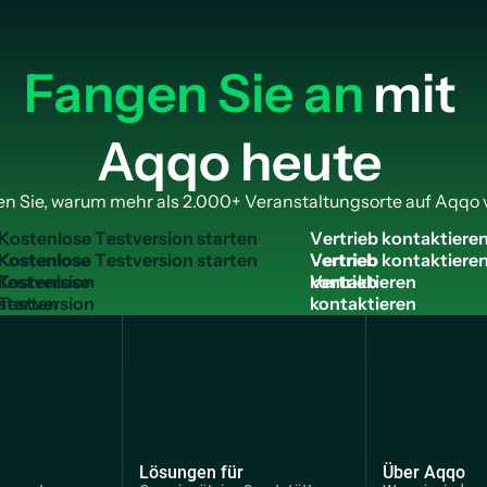
Fangen Sie an
mit
Aqqo heute
n Sie, warum mehr als 2.000+ Veranstaltungsorte auf Aqqo 
K
o
s
t
e
n
l
o
s
e
T
e
s
t
v
e
r
s
i
o
n
s
t
a
r
t
e
n
V
e
r
t
r
i
e
b
k
o
n
t
a
k
t
i
e
r
e
Kostenlose
Vertrieb
Testversion
kontaktieren
starten
Lösungen für
Über Aqqo