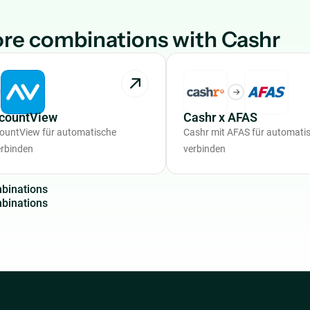
re combinations with Cashr
ccountView
Cashr x AFAS
countView für automatische
Cashr mit AFAS für automat
rbinden
verbinden
m
b
i
n
a
t
i
o
n
s