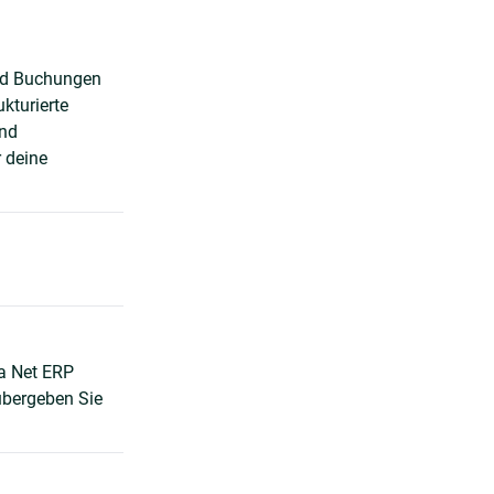
und Buchungen
kturierte
und
 deine
a Net ERP
übergeben Sie