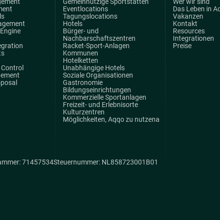
gement
Gemeinnützige Sportstätten
Wer wir sind
ment
Eventlocations
Das Leben in A
ls
Tagungslocations
Vakanzen
agement
Hotels
Kontakt
 Engine
Bürger- und
Resources
Nachbarschaftszentren
Integrationen
egration
Racket-Sport-Anlagen
Preise
ts
Kommunen
Hotelketten
Control
Unabhängige Hotels
gement
Soziale Organisationen
oposal
Gastronomie
Bildungseinrichtungen
Kommerzielle Sportanlagen
Freizeit- und Erlebnisorte
Kulturzentren
Möglichkeiten, Aqqo zu nutzena
ammer: 71457534
Steuernummer: NL858723001B01