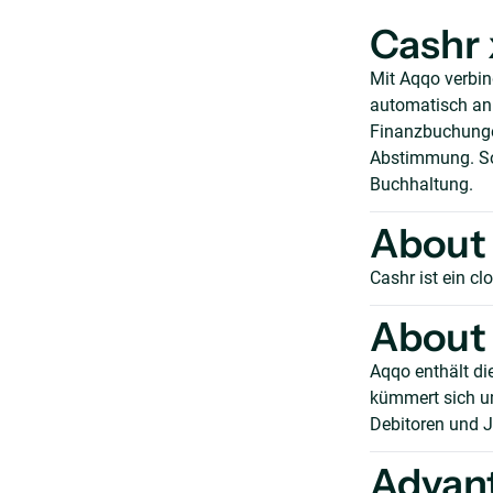
Cashr 
Mit Aqqo verbi
automatisch an d
Finanzbuchunge
Abstimmung. So 
Buchhaltung.
About
Cashr ist ein c
About
Aqqo enthält di
kümmert sich u
Debitoren und J
Advan