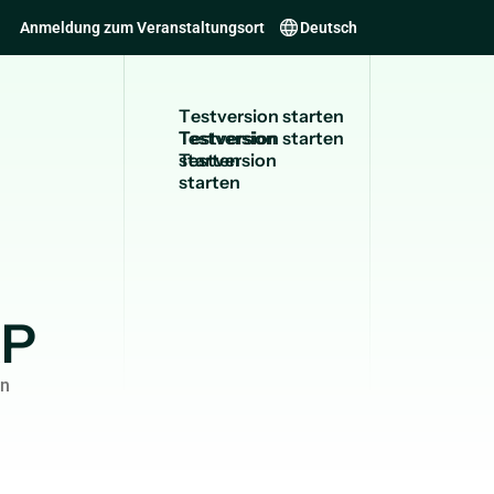
Anmeldung zum Veranstaltungsort
Deutsch
T
e
s
t
v
e
r
s
i
o
n
s
t
a
r
t
e
n
Testversion
starten
RP
en