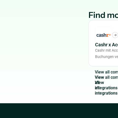
Find mo
Cashr x A
Cashr mit Ac
Buchungen ve
V
i
e
w
a
l
l
c
o
View
all
integrations