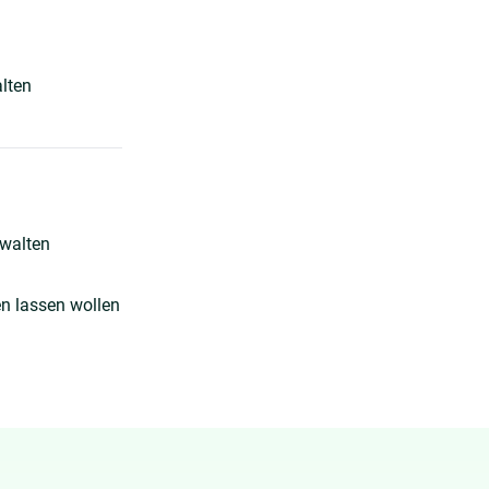
lten
rwalten
n lassen wollen