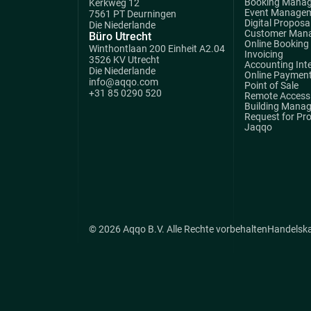
Booking Mana
Kerkweg 12
Event Manage
7561 PT Deurningen
Digital Proposa
Die Niederlande
Customer Man
Büro Utrecht
Online Booking
Winthontlaan 200 Einheit A2.04
Invoicing
3526 KV Utrecht
Accounting Int
Die Niederlande
Online Paymen
info@aqqo.com
Point of Sale
+31 85 0290 520
Remote Access 
Building Mana
Request for Pr
Jaqqo
© 2026 Aqqo B.V. Alle Rechte vorbehalten
Handelsk