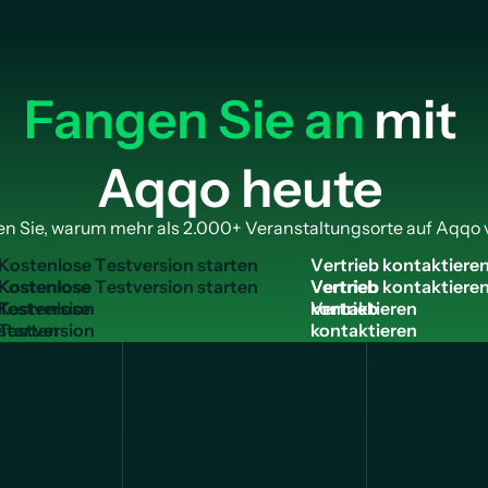
Fangen Sie an
mit
Aqqo heute
n Sie, warum mehr als 2.000+ Veranstaltungsorte auf Aqqo 
K
o
s
t
e
n
l
o
s
e
T
e
s
t
v
e
r
s
i
o
n
s
t
a
r
t
e
n
V
e
r
t
r
i
e
b
k
o
n
t
a
k
t
i
e
r
e
Kostenlose
Vertrieb
Testversion
kontaktieren
starten