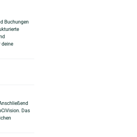
und Buchungen
kturierte
und
 deine
 Anschließend
pCiVision. Das
lichen