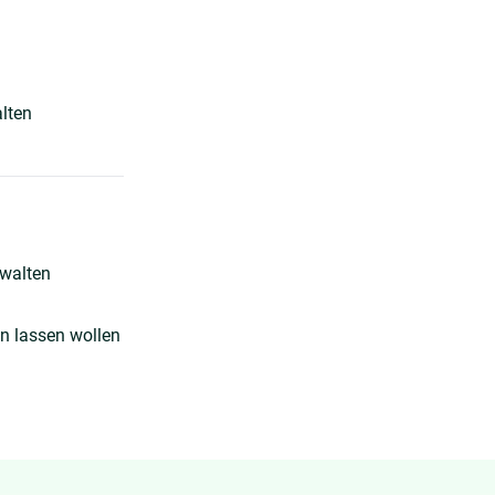
lten
rwalten
n lassen wollen