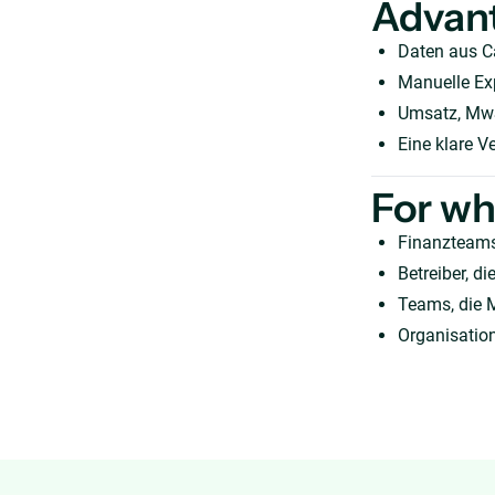
Advan
Daten aus C
Manuelle Exp
Umsatz, MwS
Eine klare V
For w
Finanzteams
Betreiber, 
Teams, die 
Organisation