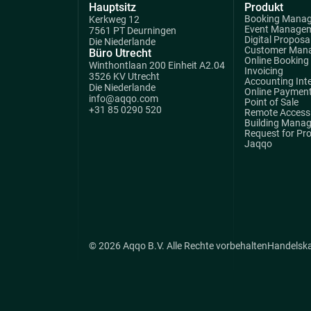
Hauptsitz
Produkt
Booking Mana
Kerkweg 12
Event Manage
7561 PT Deurningen
Digital Proposa
Die Niederlande
Customer Man
Büro Utrecht
Online Booking
Winthontlaan 200 Einheit A2.04
Invoicing
3526 KV Utrecht
Accounting Int
Die Niederlande
Online Paymen
info@aqqo.com
Point of Sale
+31 85 0290 520
Remote Access 
Building Mana
Request for Pr
Jaqqo
© 2026 Aqqo B.V. Alle Rechte vorbehalten
Handelsk