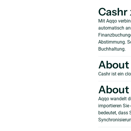
Cashr 
Mit Aqqo verbi
automatisch an d
Finanzbuchunge
Abstimmung. So 
Buchhaltung.
About
Cashr ist ein c
About 
Aqqo wandelt d
importieren Sie
bedeutet, dass S
Synchronisierun