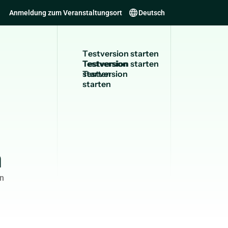
Anmeldung zum Veranstaltungsort
Deutsch
T
e
s
t
v
e
r
s
i
o
n
s
t
a
r
t
e
n
Testversion
starten
n
en