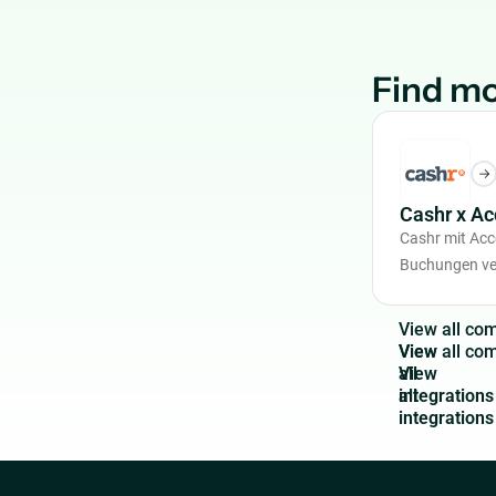
Find mo
Cashr x A
Cashr mit Ac
Buchungen ve
V
i
e
w
a
l
l
c
o
View
all
integrations