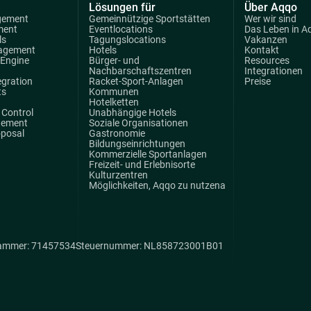
Lösungen für
Über Aqqo
gement
Gemeinnützige Sportstätten
Wer wir sind
ment
Eventlocations
Das Leben in A
ls
Tagungslocations
Vakanzen
agement
Hotels
Kontakt
 Engine
Bürger- und
Resources
Nachbarschaftszentren
Integrationen
egration
Racket-Sport-Anlagen
Preise
ts
Kommunen
Hotelketten
Control
Unabhängige Hotels
gement
Soziale Organisationen
oposal
Gastronomie
Bildungseinrichtungen
Kommerzielle Sportanlagen
Freizeit- und Erlebnisorte
Kulturzentren
Möglichkeiten, Aqqo zu nutzena
ammer: 71457534
Steuernummer: NL858723001B01