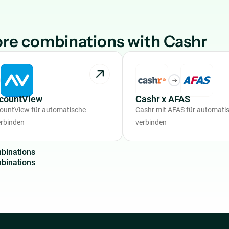
re combinations with Cashr
ccountView
Cashr x AFAS
countView für automatische
Cashr mit AFAS für automat
rbinden
verbinden
m
b
i
n
a
t
i
o
n
s