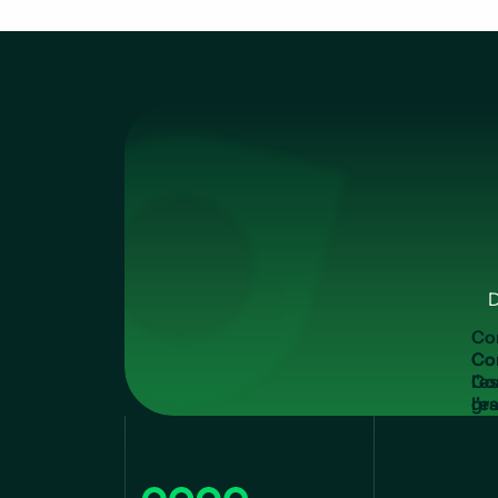
D
C
o
Co
l'e
gra