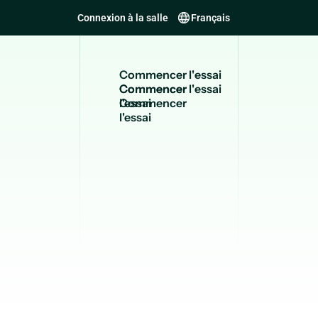
Connexion à la salle
Français
C
o
m
m
e
n
c
e
r
l
'
e
s
s
a
i
Commencer
l'essai