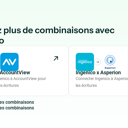
 plus de combinaisons avec
o
x AccountView
Ingenico x Asperion
genico à AccountView pour
Connecter Ingenico à Asperio
s écritures
les écritures
e
s
c
o
m
b
i
n
a
i
s
o
n
s