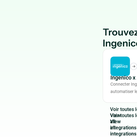
Trouvez
Ingenic
Ingenico 
Connecter In
automatiser le
V
o
i
r
t
o
u
t
e
s
l
View
all
integrations