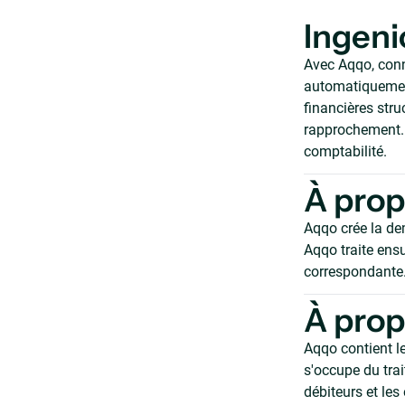
Ingeni
Avec Aqqo, conn
automatiquement
financières str
rapprochement. 
comptabilité.
À prop
Aqqo crée la de
Aqqo traite ensu
correspondante
À pro
Aqqo contient le
s'occupe du tra
débiteurs et les