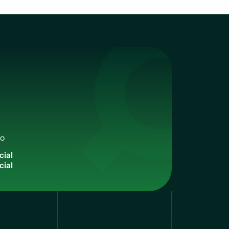
qo
c
i
a
l