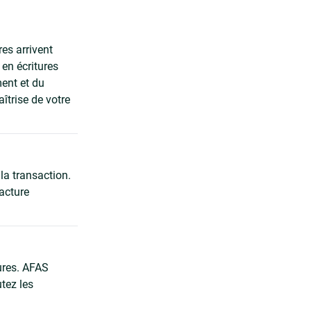
es arrivent
en écritures
ment et du
îtrise de votre
la transaction.
facture
tures. AFAS
tez les