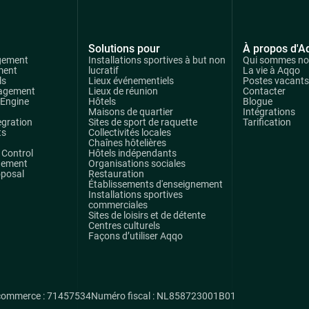
Solutions pour
À propos d'A
gement
Installations sportives à but non
Qui sommes n
ment
lucratif
La vie à Aqqo
ls
Lieux événementiels
Postes vacants
agement
Lieux de réunion
Contacter
 Engine
Hôtels
Blogue
Maisons de quartier
Intégrations
egration
Sites de sport de raquette
Tarification
ts
Collectivités locales
Chaînes hôtelières
Control
Hôtels indépendants
gement
Organisations sociales
oposal
Restauration
Établissements d'enseignement
Installations sportives
commerciales
Sites de loisirs et de détente
Centres culturels
Façons d’utiliser Aqqo
commerce : 71457534
Numéro fiscal : NL858723001B01