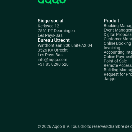
Siège social
Produit
Booking Mana
Kerkweg 12
Event Manage
7561 PT Deurningen
Digital Proposa
Les Pays-Bas
Customer Man
Bureau Utrecht
Online Booking
Winthontlaan 200 unité A2.04
Invoicing
3526 KV Utrecht
Accounting Int
Les Pays-Bas
Online Paymen
info@aqqo.com
Point of Sale
+31 85 0290 520
Remote Access 
Building Mana
Request for Pr
Jaqqo
© 2026 Aqqo B.V. Tous droits réservés
Chambre de 