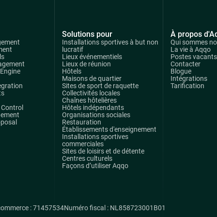
Solutions pour
À propos d'A
gement
Installations sportives à but non
Qui sommes n
ment
lucratif
La vie à Aqqo
ls
Lieux événementiels
Postes vacants
agement
Lieux de réunion
Contacter
 Engine
Hôtels
Blogue
Maisons de quartier
Intégrations
egration
Sites de sport de raquette
Tarification
ts
Collectivités locales
Chaînes hôtelières
Control
Hôtels indépendants
gement
Organisations sociales
oposal
Restauration
Établissements d'enseignement
Installations sportives
commerciales
Sites de loisirs et de détente
Centres culturels
Façons d’utiliser Aqqo
commerce : 71457534
Numéro fiscal : NL858723001B01