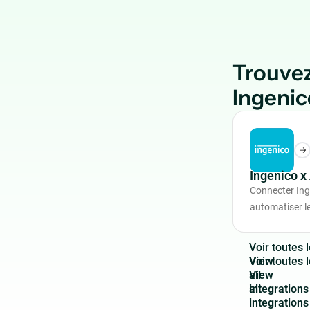
Trouvez
Ingenic
Ingenico 
Connecter In
automatiser le
V
o
i
r
t
o
u
t
e
s
l
View
all
integrations