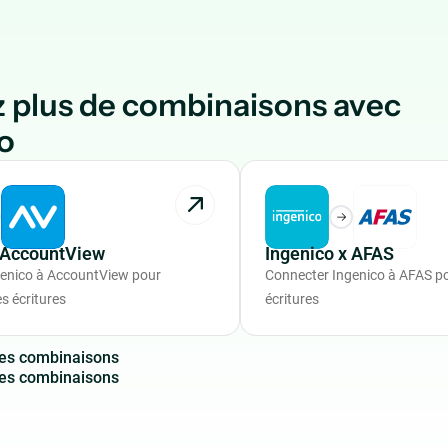
 plus de combinaisons avec
o
x AccountView
Ingenico x AFAS
genico à AccountView pour
Connecter Ingenico à AFAS po
s écritures
écritures
e
s
c
o
m
b
i
n
a
i
s
o
n
s