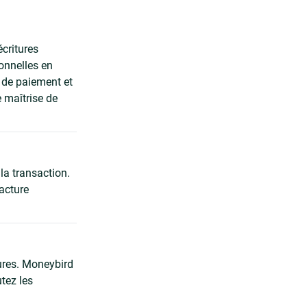
critures
onnelles en
s de paiement et
 maîtrise de
la transaction.
facture
tures. Moneybird
tez les