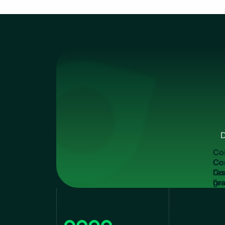
D
C
o
Co
l'e
gra