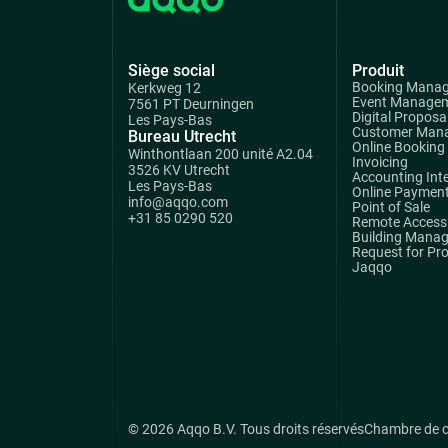
Siège social
Produit
Booking Mana
Kerkweg 12
Event Manage
7561 PT Deurningen
Digital Proposa
Les Pays-Bas
Customer Man
Bureau Utrecht
Online Booking
Winthontlaan 200 unité A2.04
Invoicing
3526 KV Utrecht
Accounting Int
Les Pays-Bas
Online Paymen
info@aqqo.com
Point of Sale
+31 85 0290 520
Remote Access 
Building Mana
Request for Pr
Jaqqo
© 2026 Aqqo B.V. Tous droits réservés
Chambre de 