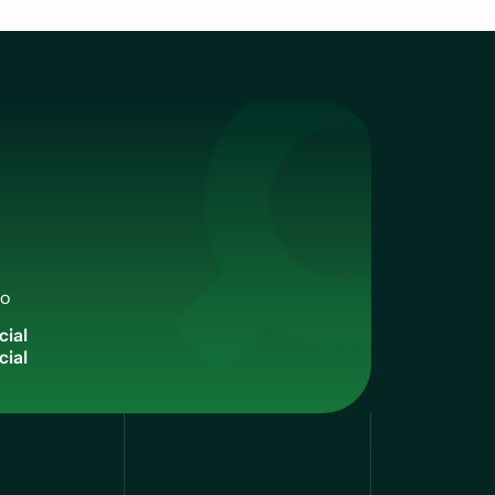
qo
c
i
a
l