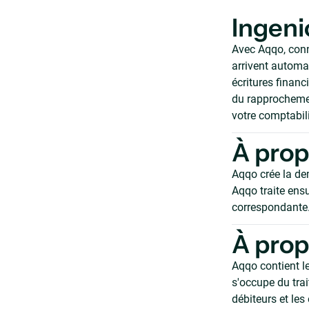
Ingeni
Avec Aqqo, conn
arrivent automa
écritures financ
du rapprochemen
votre comptabili
À prop
Aqqo crée la de
Aqqo traite ensu
correspondante
À prop
Aqqo contient le
s'occupe du tra
débiteurs et les