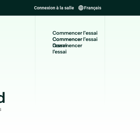
Connexion à la salle
Français
C
o
m
m
e
n
c
e
r
l
'
e
s
s
a
i
Commencer
l'essai
d
s