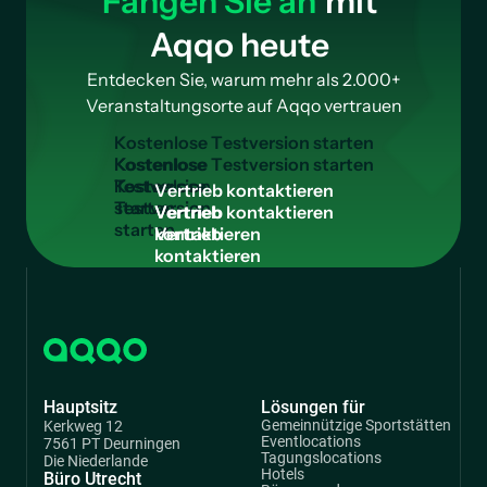
Fangen Sie an
mit
Aqqo heute
Entdecken Sie, warum mehr als 2.000+
Veranstaltungsorte auf Aqqo vertrauen
K
o
s
t
e
n
l
o
s
e
T
e
s
t
v
e
r
s
i
o
n
s
t
a
r
t
e
n
Kostenlose
Testversion
V
e
r
t
r
i
e
b
k
o
n
t
a
k
t
i
e
r
e
n
starten
Vertrieb
kontaktieren
Hauptsitz
Lösungen für
Gemeinnützige Sportstätten
Kerkweg 12
Eventlocations
7561 PT Deurningen
Tagungslocations
Die Niederlande
Hotels
Büro Utrecht