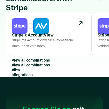
Stripe
Stripe x AccountView
Strip
Stripe mit AccountView für automatische
Stripe 
Buchungen verbinden
verbin
V
i
e
w
a
l
l
c
o
m
b
i
n
a
t
i
o
n
s
View
all
integrations