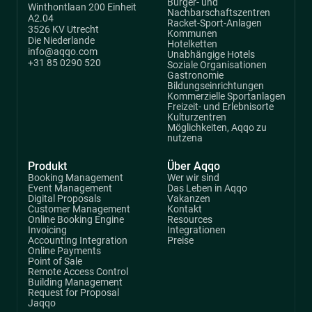
Bürger- und
Winthontlaan 200 Einheit
Nachbarschaftszentren
A2.04
Racket-Sport-Anlagen
3526 KV Utrecht
Kommunen
Die Niederlande
Hotelketten
info@aqqo.com
Unabhängige Hotels
+31 85 0290 520
Soziale Organisationen
Gastronomie
Bildungseinrichtungen
Kommerzielle Sportanlagen
Freizeit- und Erlebnisorte
Kulturzentren
Möglichkeiten, Aqqo zu
nutzena
Produkt
Über Aqqo
Booking Management
Wer wir sind
Event Management
Das Leben in Aqqo
Digital Proposals
Vakanzen
Customer Management
Kontakt
Online Booking Engine
Resources
Invoicing
Integrationen
Accounting Integration
Preise
Online Payments
Point of Sale
Remote Access Control
Building Management
Request for Proposal
Jaqqo