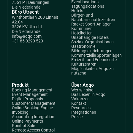
Eventlocations
7561 PT Deurningen
Tagungslocations
Die Niederlande
Hotels
Büro Utrecht
Bürger- und
Winthontlaan 200 Einheit
Nachbarschaftszentren
A2.04
Racket-Sport-Anlagen
3526 KV Utrecht
Kommunen
Die Niederlande
Hotelketten
info@aqqo.com
Unabhängige Hotels
+31 85 0290 520
Soziale Organisationen
Gastronomie
Bildungseinrichtungen
Kommerzielle Sportanlagen
Freizeit- und Erlebnisorte
Kulturzentren
Möglichkeiten, Aqqo zu
nutzena
Produkt
Über Aqqo
Booking Management
Wer wir sind
Event Management
Das Leben in Aqqo
Digital Proposals
Vakanzen
Customer Management
Kontakt
Online Booking Engine
Resources
Invoicing
Integrationen
Accounting Integration
Preise
Online Payments
Point of Sale
Remote Access Control