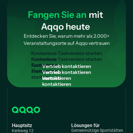
Fangen Sie an
mit
Aqqo heute
Entdecken Sie, warum mehr als 2.000+
Veranstaltungsorte auf Aqqo vertrauen
K
o
s
t
e
n
l
o
s
e
T
e
s
t
v
e
r
s
i
o
n
s
t
a
r
t
e
n
Kostenlose
Testversion
V
e
r
t
r
i
e
b
k
o
n
t
a
k
t
i
e
r
e
n
starten
Vertrieb
kontaktieren
Hauptsitz
Lösungen für
Gemeinnützige Sportstätten
Kerkweg 12