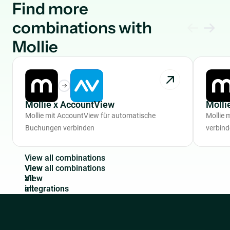
Find more
combinations with
Mollie
Mollie x AccountView
Molli
Mollie mit AccountView für automatische
Mollie 
Buchungen verbinden
verbin
V
i
e
w
a
l
l
c
o
m
b
i
n
a
t
i
o
n
s
View
all
integrations