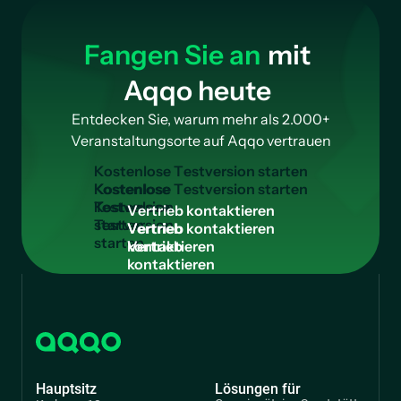
Fangen Sie an
mit
Aqqo heute
Entdecken Sie, warum mehr als 2.000+
Veranstaltungsorte auf Aqqo vertrauen
K
o
s
t
e
n
l
o
s
e
T
e
s
t
v
e
r
s
i
o
n
s
t
a
r
t
e
n
Kostenlose
Testversion
V
e
r
t
r
i
e
b
k
o
n
t
a
k
t
i
e
r
e
n
starten
Vertrieb
kontaktieren
Hauptsitz
Lösungen für