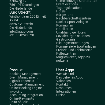
Gemeinnützige Sportstätten
Kerkweg 12
Eventlocations
7561 PT Deurningen
Tagungslocations
Die Niederlande
Hotels
Büro Utrecht
Bürger- und
Winthontlaan 200 Einheit
Nachbarschaftszentren
A2.04
Racket-Sport-Anlagen
3526 KV Utrecht
Kommunen
Die Niederlande
Hotelketten
info@aqqo.com
Unabhängige Hotels
+31 85 0290 520
Soziale Organisationen
Gastronomie
Bildungseinrichtungen
Kommerzielle Sportanlagen
Freizeit- und Erlebnisorte
Kulturzentren
Möglichkeiten, Aqqo zu
nutzena
Produkt
Über Aqqo
Booking Management
Wer wir sind
Event Management
Das Leben in Aqqo
Digital Proposals
Vakanzen
Customer Management
Kontakt
Online Booking Engine
Resources
Invoicing
Integrationen
Accounting Integration
Preise
Online Payments
Point of Sale