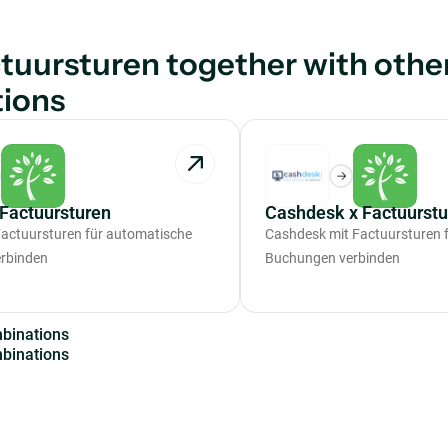
tuursturen together with othe
tions
Factuursturen
Cashdesk x Factuurstu
actuursturen für automatische
Cashdesk mit Factuursturen 
rbinden
Buchungen verbinden
m
b
i
n
a
t
i
o
n
s