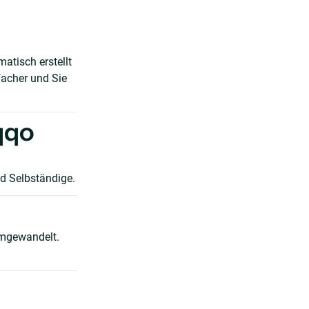
atisch erstellt
facher und Sie
qqo
d Selbständige.
umgewandelt.