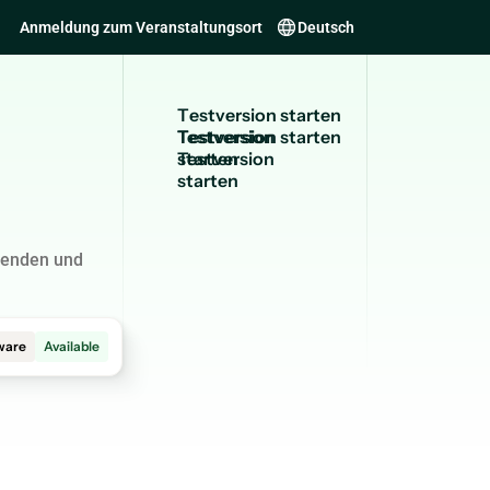
Anmeldung zum Veranstaltungsort
Deutsch
T
e
s
t
v
e
r
s
i
o
n
s
t
a
r
t
e
n
Testversion
starten
senden und
ware
Available