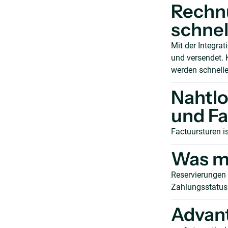
Rechnu
schnel
Mit der Integra
und versendet. 
werden schnelle
Nahtlo
und Fa
Factuursturen i
Was ma
Reservierungen
Zahlungsstatus 
Advan