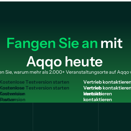
Fangen Sie an
mit
Aqqo heute
n Sie, warum mehr als 2.000+ Veranstaltungsorte auf Aqqo 
K
o
s
t
e
n
l
o
s
e
T
e
s
t
v
e
r
s
i
o
n
s
t
a
r
t
e
n
V
e
r
t
r
i
e
b
k
o
n
t
a
k
t
i
e
r
e
Kostenlose
Vertrieb
Testversion
kontaktieren
starten