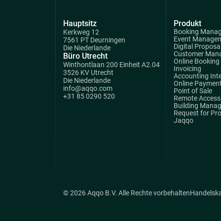
Hauptsitz
Produkt
Booking Mana
Kerkweg 12
Event Manage
7561 PT Deurningen
Digital Proposa
Die Niederlande
Customer Man
Büro Utrecht
Online Booking
Winthontlaan 200 Einheit A2.04
Invoicing
3526 KV Utrecht
Accounting Int
Die Niederlande
Online Paymen
info@aqqo.com
Point of Sale
+31 85 0290 520
Remote Access 
Building Mana
Request for Pr
Jaqqo
© 2026 Aqqo B.V. Alle Rechte vorbehalten
Handelsk