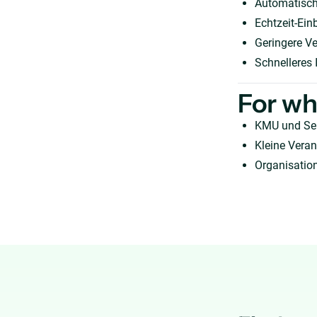
Automatisch
Echtzeit-Ein
Geringere V
Schnelleres
For w
KMU und Se
Kleine Veran
Organisatio