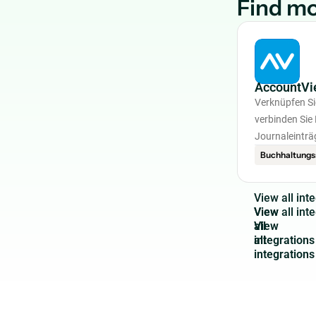
Find mo
AccountVi
Verknüpfen S
verbinden Sie
Journaleinträ
Buchhaltungs
V
i
e
w
a
l
l
i
n
t
e
View
all
integrations