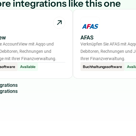
re integrations like this one
ew
AFAS
ie AccountView mit Aqqo und
Verknüpfen Sie AFAS mit Aqqo
 Debitoren, Rechnungen und
Debitoren, Rechnungen und J
ge mit Ihrer Finanzverwaltung.
Ihrer Finanzverwaltung.
software
Available
Buchhaltungssoftware
Avail
g
r
a
t
i
o
n
s