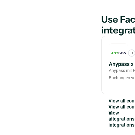
Use Fac
integra
Anypass x 
Anypass mit F
Buchungen ve
V
i
e
w
a
l
l
c
o
View
all
integrations