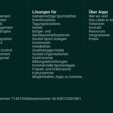
Lösungen für
Über Aqqo
gement
Gemeinnützige Sportstätten
Wer wir sind
ment
Eventlocations
Das Leben in A
ls
Tagungslocations
Vakanzen
agement
Hotels
Kontakt
 Engine
Bürger- und
Resources
Nachbarschaftszentren
Integrationen
egration
Racket-Sport-Anlagen
Preise
ts
Kommunen
Hotelketten
Control
Unabhängige Hotels
gement
Soziale Organisationen
oposal
Gastronomie
Bildungseinrichtungen
Kommerzielle Sportanlagen
Freizeit- und Erlebnisorte
Kulturzentren
Möglichkeiten, Aqqo zu nutzena
ammer: 71457534
Steuernummer: NL858723001B01