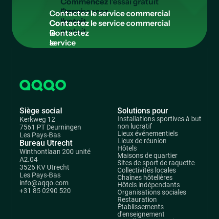
Commencez
l'essai
Contactez le service commercial
gratuit
Contactez
le
service
commercial
Siège social
Solutions pour
Installations sportives à but
Kerkweg 12
non lucratif
7561 PT Deurningen
Lieux événementiels
Les Pays-Bas
Lieux de réunion
Bureau Utrecht
Hôtels
Winthontlaan 200 unité
Maisons de quartier
A2.04
Sites de sport de raquette
3526 KV Utrecht
Collectivités locales
Les Pays-Bas
Chaînes hôtelières
info@aqqo.com
Hôtels indépendants
+31 85 0290 520
Organisations sociales
Restauration
Établissements
d'enseignement