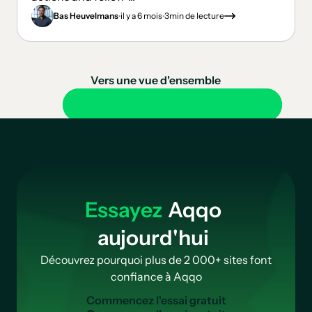
.
.
Bas Heuvelmans
il y a 6 mois
3
min de lecture
Vers une vue d'ensemble
Essayez
Aqqo
aujourd'hui
Découvrez pourquoi plus de 2 000+ sites font
confiance à Aqqo
Commencez l'essai gratuit