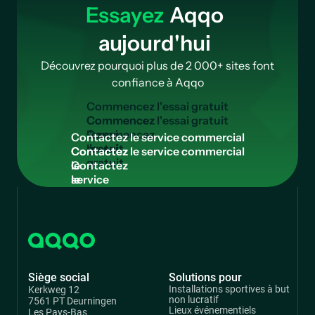
Essayez
Aqqo
aujourd'hui
Découvrez pourquoi plus de 2 000+ sites font
confiance à Aqqo
C
o
m
m
e
n
c
e
z
l
'
e
s
s
a
i
g
r
a
t
u
i
t
Commencez
l'essai
C
o
n
t
a
c
t
e
z
l
e
s
e
r
v
i
c
e
c
o
m
m
e
r
c
i
a
l
gratuit
Contactez
le
service
commercial
Siège social
Solutions pour
Installations sportives à but
Kerkweg 12
non lucratif
7561 PT Deurningen
Lieux événementiels
Les Pays-Bas