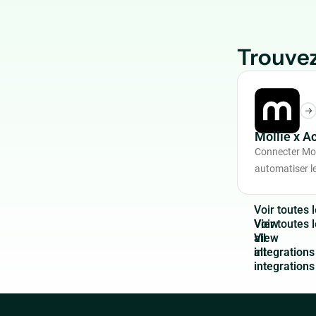
Trouvez
Mollie x A
Connecter Mol
automatiser le
V
o
i
r
t
o
u
t
e
s
l
View
all
integrations