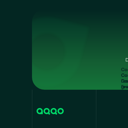
D
C
o
Co
l'e
gra