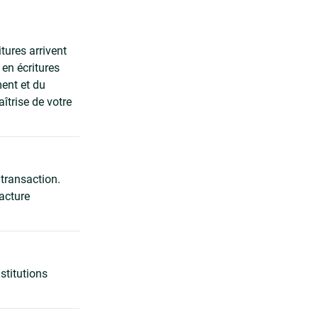
tures arrivent
en écritures
ment et du
îtrise de votre
 transaction.
facture
stitutions