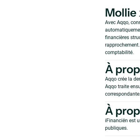
Mollie
Avec Aqqo, conne
automatiquement
financières str
rapprochement. 
comptabilité.
À prop
Aqqo crée la de
Aqqo traite ensu
correspondante
À prop
iFinanciën est u
publiques.