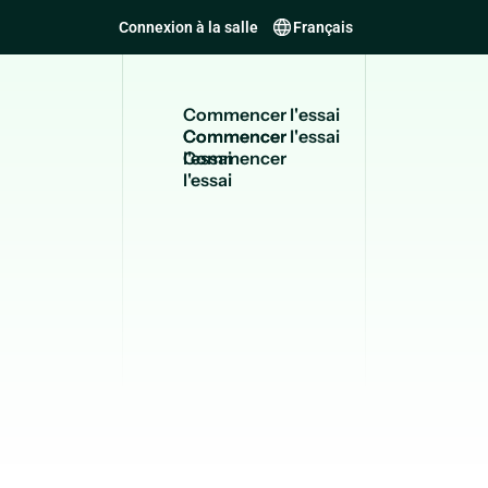
Connexion à la salle
Français
C
o
m
m
e
n
c
e
r
l
'
e
s
s
a
i
Commencer
l'essai