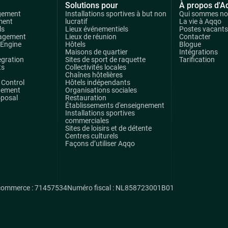
Solutions pour
À propos d'A
gement
Installations sportives à but non
Qui sommes n
ment
lucratif
La vie à Aqqo
ls
Lieux événementiels
Postes vacants
agement
Lieux de réunion
Contacter
 Engine
Hôtels
Blogue
Maisons de quartier
Intégrations
egration
Sites de sport de raquette
Tarification
ts
Collectivités locales
Chaînes hôtelières
Control
Hôtels indépendants
gement
Organisations sociales
oposal
Restauration
Établissements d'enseignement
Installations sportives
commerciales
Sites de loisirs et de détente
Centres culturels
Façons d’utiliser Aqqo
commerce : 71457534
Numéro fiscal : NL858723001B01