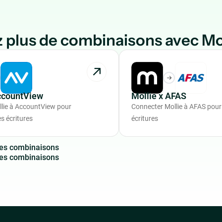
 plus de combinaisons avec Mo
ccountView
Mollie x AFAS
lie à AccountView pour
Connecter Mollie à AFAS pour
s écritures
écritures
e
s
c
o
m
b
i
n
a
i
s
o
n
s