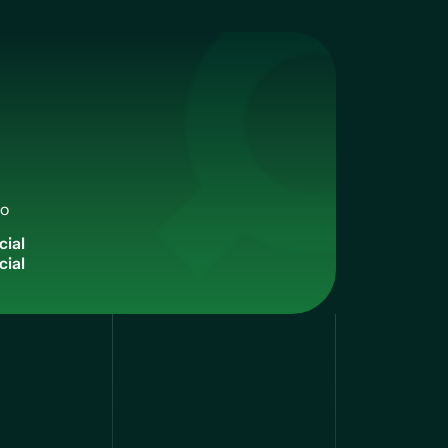
qo
c
i
a
l