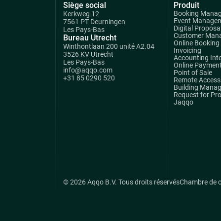
Siège social
Produit
Booking Mana
Kerkweg 12
Event Manage
7561 PT Deurningen
Digital Proposa
Les Pays-Bas
Customer Man
Bureau Utrecht
Online Booking
Winthontlaan 200 unité A2.04
Invoicing
3526 KV Utrecht
Accounting Int
Les Pays-Bas
Online Paymen
info@aqqo.com
Point of Sale
+31 85 0290 520
Remote Access 
Building Mana
Request for Pr
Jaqqo
© 2026 Aqqo B.V. Tous droits réservés
Chambre de 