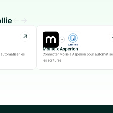
llie
Mollie x Asperion
 automatiser les
Connecter Mollie à Asperion pour automatise
les écritures