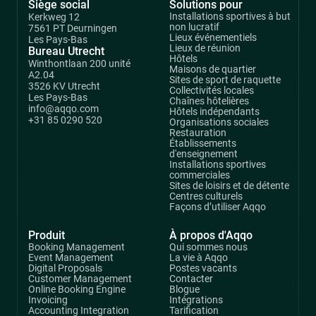
Siège social
Solutions pour
Installations sportives à but
Kerkweg 12
non lucratif
7561 PT Deurningen
Lieux événementiels
Les Pays-Bas
Lieux de réunion
Bureau Utrecht
Hôtels
Winthontlaan 200 unité
Maisons de quartier
A2.04
Sites de sport de raquette
3526 KV Utrecht
Collectivités locales
Les Pays-Bas
Chaînes hôtelières
info@aqqo.com
Hôtels indépendants
+31 85 0290 520
Organisations sociales
Restauration
Établissements
d'enseignement
Installations sportives
commerciales
Sites de loisirs et de détente
Centres culturels
Façons d’utiliser Aqqo
Produit
À propos d'Aqqo
Booking Management
Qui sommes nous
Event Management
La vie à Aqqo
Digital Proposals
Postes vacants
Customer Management
Contacter
Online Booking Engine
Blogue
Invoicing
Intégrations
Accounting Integration
Tarification