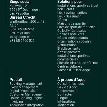
Siège social
Solutions pour
Installations sportives à but
Kerkweg 12
non lucratif
7561 PT Deurningen
Lieux événementiels
Les Pays-Bas
Lieux de réunion
Bureau Utrecht
Hôtels
Winthontlaan 200 unité
Maisons de quartier
A2.04
Sites de sport de raquette
3526 KV Utrecht
Collectivités locales
Les Pays-Bas
Chaînes hôtelières
info@aqqo.com
Hôtels indépendants
+31 85 0290 520
Organisations sociales
Restauration
Établissements
d'enseignement
Installations sportives
commerciales
Sites de loisirs et de détente
Centres culturels
Façons d’utiliser Aqqo
Produit
À propos d'Aqqo
Booking Management
Qui sommes nous
Event Management
La vie à Aqqo
Digital Proposals
Postes vacants
Customer Management
Contacter
Online Booking Engine
Blogue
Invoicing
Intégrations
Accounting Integration
Tarification