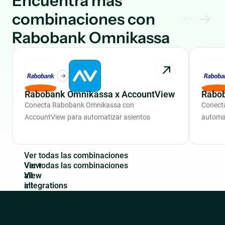
Encuentra más
combinaciones con
Rabobank Omnikassa
Rabobank Omnikassa x AccountView
Rabo
Conecta Rabobank Omnikassa con
Conect
AccountView para automatizar asientos
automat
V
e
r
t
o
d
a
s
l
a
s
c
o
m
b
i
n
a
c
i
o
n
e
s
View
all
integrations