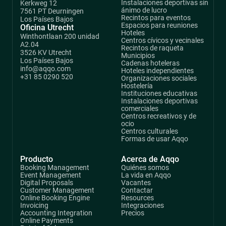
Instalaciones deportivas sin
Kerkweg 12
ánimo de lucro
7561 PT Deurningen
Recintos para eventos
Los Países Bajos
Espacios para reuniones
Oficina Utrecht
Hoteles
Winthontlaan 200 unidad
Centros cívicos y vecinales
A2.04
Recintos de raqueta
3526 KV Utrecht
Municipios
Los Países Bajos
Cadenas hoteleras
info@aqqo.com
Hoteles independientes
+31 85 0290 520
Organizaciones sociales
Hostelería
Instituciones educativas
Instalaciones deportivas
comerciales
Centros recreativos y de
ocio
Centros culturales
Formas de usar Aqqo
Producto
Acerca de Aqqo
Booking Management
Quiénes somos
Event Management
La vida en Aqqo
Digital Proposals
Vacantes
Customer Management
Contactar
Online Booking Engine
Resources
Invoicing
Integraciones
Accounting Integration
Precios
Online Payments