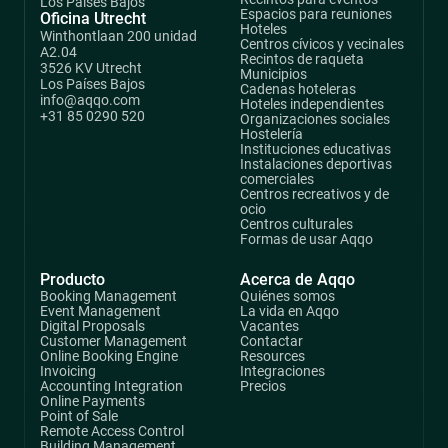
Los Países Bajos
Espacios para reuniones
Oficina Utrecht
Hoteles
Winthontlaan 200 unidad
Centros cívicos y vecinales
A2.04
Recintos de raqueta
3526 KV Utrecht
Municipios
Los Países Bajos
Cadenas hoteleras
info@aqqo.com
Hoteles independientes
+31 85 0290 520
Organizaciones sociales
Hostelería
Instituciones educativas
Instalaciones deportivas
comerciales
Centros recreativos y de
ocio
Centros culturales
Formas de usar Aqqo
Producto
Acerca de Aqqo
Booking Management
Quiénes somos
Event Management
La vida en Aqqo
Digital Proposals
Vacantes
Customer Management
Contactar
Online Booking Engine
Resources
Invoicing
Integraciones
Accounting Integration
Precios
Online Payments
Point of Sale
Remote Access Control
Building Management