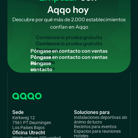
Aqqo hoy
Descubre por qué más de 2.000 establecimientos
confían en Aqqo
C
o
m
i
e
n
c
e
l
a
p
r
u
e
b
a
g
r
a
t
u
i
t
a
Comience
la
P
ó
n
g
a
s
e
e
n
c
o
n
t
a
c
t
o
c
o
n
v
e
n
t
a
s
prueba
Póngase
gratuita
en
contacto
con
ventas
Sede
Soluciones para
Instalaciones deportivas sin
Kerkweg 12
ánimo de lucro
7561 PT Deurningen
Recintos para eventos
Los Países Bajos
Espacios para reuniones
Oficina Utrecht
Hoteles