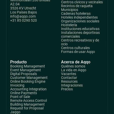
Winthontlaan 200 unidad
Centros cívicos y vecinales
A2.04
Recintos de raqueta
3526 KV Utrecht
Municipios
Los Países Bajos
Cadenas hoteleras
info@aqqo.com
Hoteles independientes
+31 85 0290 520
Organizaciones sociales
Hostelería
Instituciones educativas
Instalaciones deportivas
comerciales
Centros recreativos y de
ocio
Centros culturales
Formas de usar Aqqo
Producto
Acerca de Aqqo
Booking Management
Quiénes somos
Event Management
La vida en Aqqo
Digital Proposals
Vacantes
Customer Management
Contactar
Online Booking Engine
Resources
Invoicing
Integraciones
Accounting Integration
Precios
Online Payments
Point of Sale
Remote Access Control
Building Management
Request for Proposal
Jaqqo