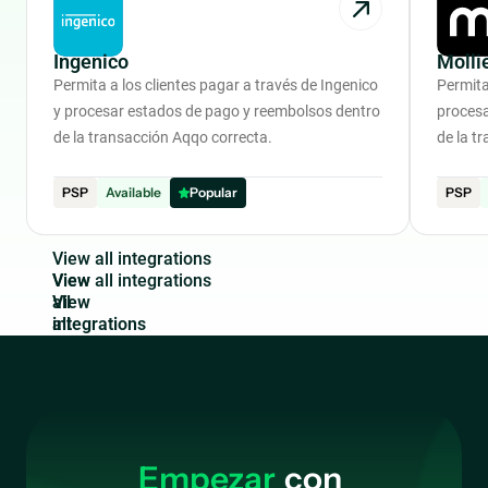
Ingenico
Molli
Permita a los clientes pagar a través de Ingenico
Permita
y procesar estados de pago y reembolsos dentro
procesa
de la transacción Aqqo correcta.
de la t
PSP
Available
Popular
PSP
V
i
e
w
a
l
l
i
n
t
e
g
r
a
t
i
o
n
s
View
all
integrations
Empezar
con