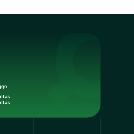
qqo
n
t
a
s