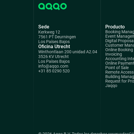
Sede
Producto
Booking Mana
Kerkweg 12
Event Manage
7561 PT Deurningen
Digital Proposa
Los Países Bajos
Customer Man
Oficina Utrecht
Online Booking
Winthontlaan 200 unidad A2.04
Invoicing
3526 KV Utrecht
Accounting Int
Los Países Bajos
Online Paymen
info@aqqo.com
Point of Sale
+31 85 0290 520
Remote Access 
Building Mana
Request for Pr
Jaqqo