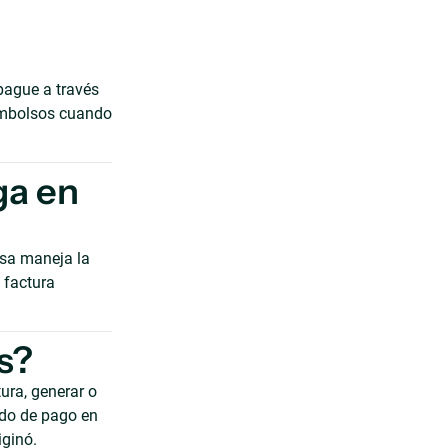
 pague a través
embolsos cuando
ga en
ssa maneja la
 factura
s?
ura, generar o
ado de pago en
iginó.