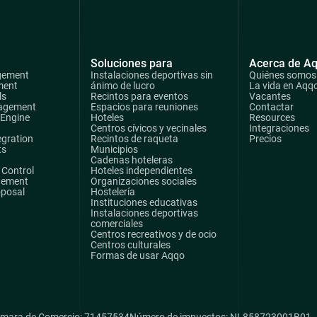
Soluciones para
Acerca de A
gement
Instalaciones deportivas sin
Quiénes somos
ment
ánimo de lucro
La vida en Aqq
ls
Recintos para eventos
Vacantes
agement
Espacios para reuniones
Contactar
 Engine
Hoteles
Resources
Centros cívicos y vecinales
Integraciones
egration
Recintos de raqueta
Precios
ts
Municipios
Cadenas hoteleras
Control
Hoteles independientes
gement
Organizaciones sociales
oposal
Hostelería
Instituciones educativas
Instalaciones deportivas
comerciales
Centros recreativos y de ocio
Centros culturales
Formas de usar Aqqo