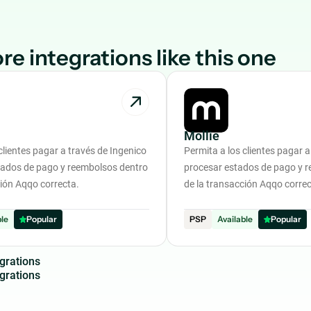
re integrations like this one
Mollie
clientes pagar a través de Ingenico
Permita a los clientes pagar a
tados de pago y reembolsos dentro
procesar estados de pago y 
ción Aqqo correcta.
de la transacción Aqqo correc
ble
Popular
PSP
Available
Popular
g
r
a
t
i
o
n
s