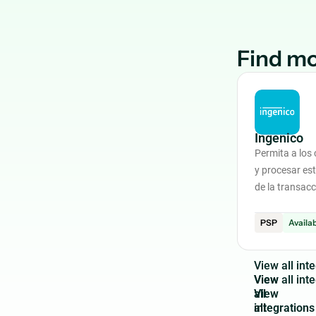
Find mo
Ingenico
Permita a los 
y procesar es
de la transac
PSP
Availa
V
i
e
w
a
l
l
i
n
t
e
View
all
integrations