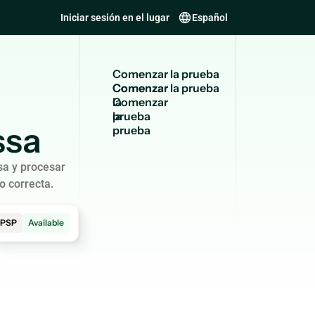
Iniciar sesión en el lugar
Español
C
o
m
e
n
z
a
r
l
a
p
r
u
e
b
a
Comenzar
la
prueba
ssa
sa y procesar
o correcta.
PSP
Available