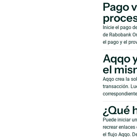
Pago 
proce
Inicie el pago d
de Rabobank Om
el pago y el pro
Aqqo 
el mis
Aqqo crea la so
transacción. Lu
correspondiente
¿Qué h
Puede iniciar u
recrear enlaces
el flujo Aqqo. D