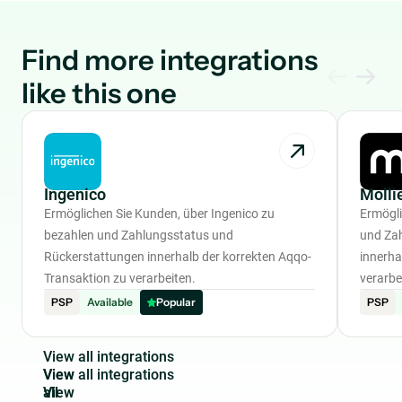
Find more integrations
like this one
Ingenico
Molli
Ermöglichen Sie Kunden, über Ingenico zu
Ermögli
bezahlen und Zahlungsstatus und
und Za
Rückerstattungen innerhalb der korrekten Aqqo-
innerha
Transaktion zu verarbeiten.
verarbe
PSP
Available
Popular
PSP
V
i
e
w
a
l
l
i
n
t
e
g
r
a
t
i
o
n
s
View
all