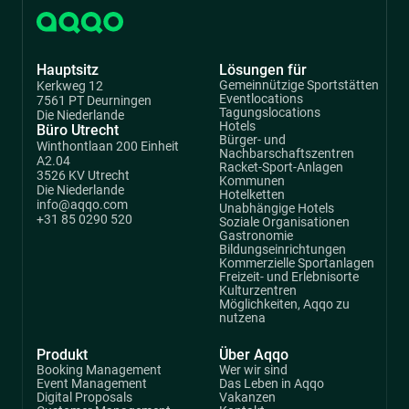
Hauptsitz
Lösungen für
Gemeinnützige Sportstätten
Kerkweg 12
Eventlocations
7561 PT Deurningen
Tagungslocations
Die Niederlande
Hotels
Büro Utrecht
Bürger- und
Winthontlaan 200 Einheit
Nachbarschaftszentren
A2.04
Racket-Sport-Anlagen
3526 KV Utrecht
Kommunen
Die Niederlande
Hotelketten
info@aqqo.com
Unabhängige Hotels
+31 85 0290 520
Soziale Organisationen
Gastronomie
Bildungseinrichtungen
Kommerzielle Sportanlagen
Freizeit- und Erlebnisorte
Kulturzentren
Möglichkeiten, Aqqo zu
nutzena
Produkt
Über Aqqo
Booking Management
Wer wir sind
Event Management
Das Leben in Aqqo
Digital Proposals
Vakanzen