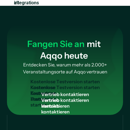
integrations
Fangen Sie an
mit
Aqqo heute
Entdecken Sie, warum mehr als 2.000+
Veranstaltungsorte auf Aqqo vertrauen
K
o
s
t
e
n
l
o
s
e
T
e
s
t
v
e
r
s
i
o
n
s
t
a
r
t
e
n
Kostenlose
Testversion
V
e
r
t
r
i
e
b
k
o
n
t
a
k
t
i
e
r
e
n
starten
Vertrieb
kontaktieren