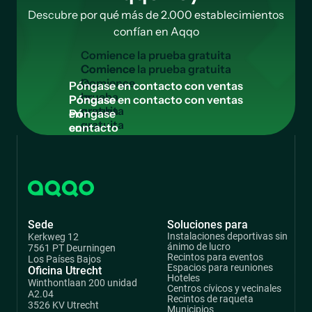
Descubre por qué más de 2.000 establecimientos
confían en Aqqo
C
o
m
i
e
n
c
e
l
a
p
r
u
e
b
a
g
r
a
t
u
i
t
a
Comience
la
P
ó
n
g
a
s
e
e
n
c
o
n
t
a
c
t
o
c
o
n
v
e
n
t
a
s
prueba
Póngase
gratuita
en
contacto
con
ventas
Sede
Soluciones para
Instalaciones deportivas sin
Kerkweg 12
ánimo de lucro
7561 PT Deurningen
Recintos para eventos
Los Países Bajos
Espacios para reuniones
Oficina Utrecht
Hoteles
Winthontlaan 200 unidad
Centros cívicos y vecinales
A2.04
Recintos de raqueta
3526 KV Utrecht
Municipios