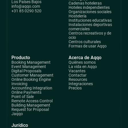
Los Países Bajos
Cadenas hoteleras
info@aqqo.com
Hoteles independientes
+31 85 0290 520
Organizaciones sociales
Hostelería
Instituciones educativas
Instalaciones deportivas
comerciales
Centros recreativos y de
ocio
Centros culturales
Formas de usar Aqqo
Producto
Acerca de Aqqo
Booking Management
Quiénes somos
Event Management
La vida en Aqqo
Digital Proposals
Vacantes
Customer Management
Contactar
Online Booking Engine
Resources
Invoicing
Integraciones
Accounting Integration
Precios
Online Payments
Point of Sale
Remote Access Control
Building Management
Request for Proposal
Jaqqo
Jurídico