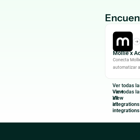
Encuent
Mollie x A
Conecta Molli
automatizar a
V
e
r
t
o
d
a
s
l
a
View
all
integrations