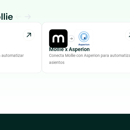
lie
Mollie x Asperion
a automatizar
Conecta Mollie con Asperion para automatiz
asientos