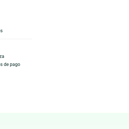
os
eza
os de pago