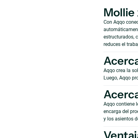
Mollie
Con Aqqo conect
automáticamente
estructurados, c
reduces el trab
Acerca
Aqqo crea la sol
Luego, Aqqo pro
Acerca
Aqqo contiene lo
encarga del pro
y los asientos d
Ventaj