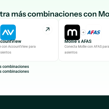
ra más combinaciones con Mol
ccountView
Mollie x AFAS
e con AccountView para
Conecta Mollie con AFAS par
sientos
asientos
s
c
o
m
b
i
n
a
c
i
o
n
e
s