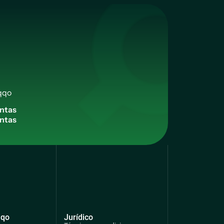
qqo
n
t
a
s
qqo
Jurídico