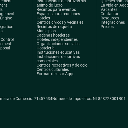
gement
Instalaciones deportivas sin
Quiénes somos
ment
ánimo de lucro
La vida en Aqq
ls
Recintos para eventos
Vacantes
agement
Espacios para reuniones
Contactar
 Engine
Hoteles
Resources
Centros cívicos y vecinales
Integraciones
egration
Recintos de raqueta
Precios
ts
Municipios
Cadenas hoteleras
Control
Hoteles independientes
gement
Organizaciones sociales
oposal
Hostelería
Instituciones educativas
Instalaciones deportivas
comerciales
Centros recreativos y de ocio
Centros culturales
Formas de usar Aqqo
mara de Comercio: 71457534
Número de impuestos: NL858723001B01