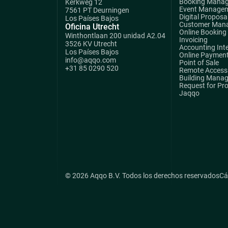
Booking Mana
Kerkweg 12
Event Manage
7561 PT Deurningen
Digital Proposa
Los Países Bajos
Customer Man
Oficina Utrecht
Online Booking
Winthontlaan 200 unidad A2.04
Invoicing
3526 KV Utrecht
Accounting Int
Los Países Bajos
Online Paymen
info@aqqo.com
Point of Sale
+31 85 0290 520
Remote Access 
Building Mana
Request for Pr
Jaqqo
© 2026 Aqqo B.V. Todos los derechos reservados
Cá