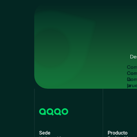
De
C
o
Com
la
pru
grat
Sede
Producto