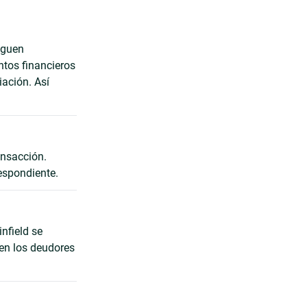
eguen
ntos financieros
iación. Así
ansacción.
espondiente.
infield se
ren los deudores