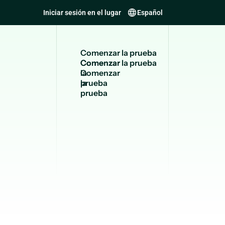
Iniciar sesión en el lugar
Español
C
o
m
e
n
z
a
r
l
a
p
r
u
e
b
a
Comenzar
la
prueba