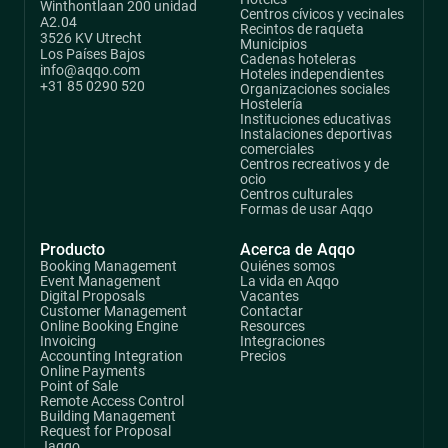
Winthontlaan 200 unidad
Centros cívicos y vecinales
A2.04
Recintos de raqueta
3526 KV Utrecht
Municipios
Los Países Bajos
Cadenas hoteleras
info@aqqo.com
Hoteles independientes
+31 85 0290 520
Organizaciones sociales
Hostelería
Instituciones educativas
Instalaciones deportivas
comerciales
Centros recreativos y de
ocio
Centros culturales
Formas de usar Aqqo
Producto
Acerca de Aqqo
Booking Management
Quiénes somos
Event Management
La vida en Aqqo
Digital Proposals
Vacantes
Customer Management
Contactar
Online Booking Engine
Resources
Invoicing
Integraciones
Accounting Integration
Precios
Online Payments
Point of Sale
Remote Access Control
Building Management
Request for Proposal
Jaqqo