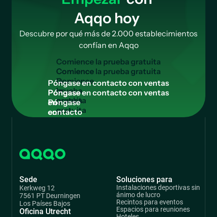
Aqqo hoy
Descubre por qué más de 2.000 establecimientos
confían en Aqqo
C
o
m
i
e
n
c
e
l
a
p
r
u
e
b
a
g
r
a
t
u
i
t
a
Comience
la
P
ó
n
g
a
s
e
e
n
c
o
n
t
a
c
t
o
c
o
n
v
e
n
t
a
s
prueba
Póngase
gratuita
en
contacto
con
ventas
Sede
Soluciones para
Instalaciones deportivas sin
Kerkweg 12
ánimo de lucro
7561 PT Deurningen
Recintos para eventos
Los Países Bajos
Espacios para reuniones
Oficina Utrecht
Hoteles