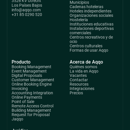
3526 KV Utrecht
Municipios
Los Países Bajos
Cadenas hoteleras
info@aqqo.com
Hoteles independientes
+31 85 0290 520
Organizaciones sociales
Hostelería
Instituciones educativas
Instalaciones deportivas
comerciales
Centros recreativos y de
ocio
Centros culturales
Formas de usar Aqqo
Producto
Acerca de Aqqo
Booking Management
Quiénes somos
Event Management
La vida en Aqqo
Digital Proposals
Vacantes
Customer Management
Contactar
Online Booking Engine
Resources
Invoicing
Integraciones
Accounting Integration
Precios
Online Payments
Point of Sale
Remote Access Control
Building Management
Request for Proposal
Jaqqo