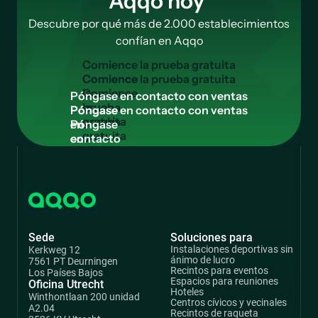
Aqqo hoy
Descubre por qué más de 2.000 establecimientos
confían en Aqqo
C
o
m
i
e
n
c
e
l
a
p
r
u
e
b
a
g
r
a
t
u
i
t
a
Comience
la
P
ó
n
g
a
s
e
e
n
c
o
n
t
a
c
t
o
c
o
n
v
e
n
t
a
s
prueba
Póngase
gratuita
en
contacto
con
ventas
Sede
Soluciones para
Instalaciones deportivas sin
Kerkweg 12
ánimo de lucro
7561 PT Deurningen
Recintos para eventos
Los Países Bajos
Espacios para reuniones
Oficina Utrecht
Hoteles
Winthontlaan 200 unidad
Centros cívicos y vecinales
A2.04
Recintos de raqueta