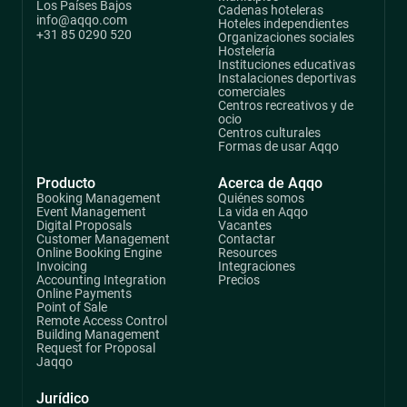
Los Países Bajos
Cadenas hoteleras
info@aqqo.com
Hoteles independientes
+31 85 0290 520
Organizaciones sociales
Hostelería
Instituciones educativas
Instalaciones deportivas
comerciales
Centros recreativos y de
ocio
Centros culturales
Formas de usar Aqqo
Producto
Acerca de Aqqo
Booking Management
Quiénes somos
Event Management
La vida en Aqqo
Digital Proposals
Vacantes
Customer Management
Contactar
Online Booking Engine
Resources
Invoicing
Integraciones
Accounting Integration
Precios
Online Payments
Point of Sale
Remote Access Control
Building Management
Request for Proposal
Jaqqo
Jurídico