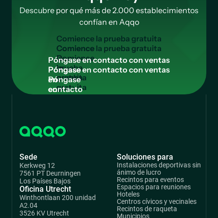
Descubre por qué más de 2.000 establecimientos
confían en Aqqo
C
o
m
i
e
n
c
e
l
a
p
r
u
e
b
a
g
r
a
t
u
i
t
a
Comience
la
P
ó
n
g
a
s
e
e
n
c
o
n
t
a
c
t
o
c
o
n
v
e
n
t
a
s
prueba
Póngase
gratuita
en
contacto
con
ventas
Sede
Soluciones para
Instalaciones deportivas sin
Kerkweg 12
ánimo de lucro
7561 PT Deurningen
Recintos para eventos
Los Países Bajos
Espacios para reuniones
Oficina Utrecht
Hoteles
Winthontlaan 200 unidad
Centros cívicos y vecinales
A2.04
Recintos de raqueta
3526 KV Utrecht
Municipios