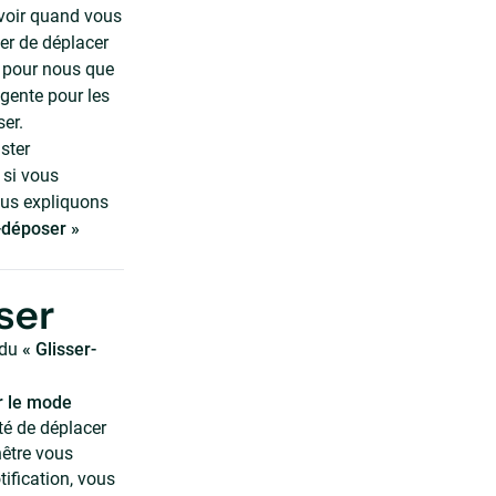
avoir quand vous
ter de déplacer
t pour nous que
igente pour les
ser.
ster
 si vous
nous expliquons
-déposer »
ser
 du
« Glisser-
r le mode
té de déplacer
nêtre vous
ification, vous