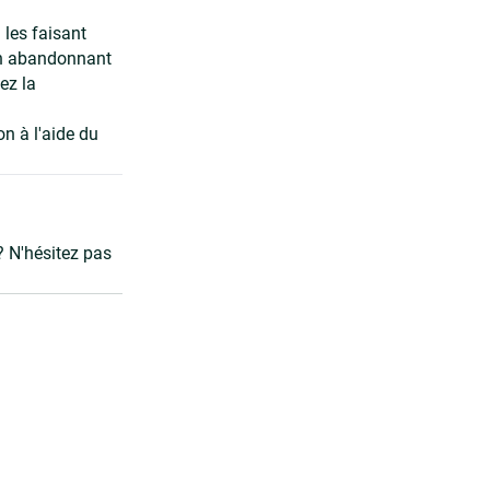
 les faisant
 En abandonnant
ez la
on à l'aide du
? N'hésitez pas