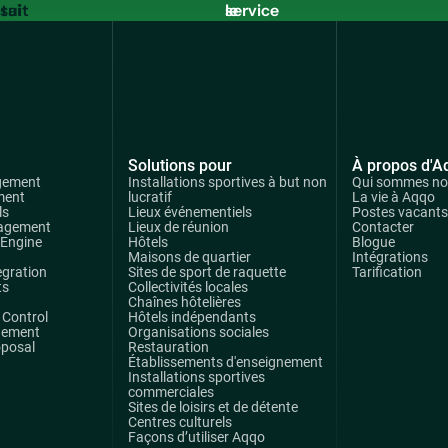
tuit
service
commercial
Solutions pour
À propos d'A
gement
Installations sportives à but non
Qui sommes n
ment
lucratif
La vie à Aqqo
ls
Lieux événementiels
Postes vacants
agement
Lieux de réunion
Contacter
 Engine
Hôtels
Blogue
Maisons de quartier
Intégrations
egration
Sites de sport de raquette
Tarification
ts
Collectivités locales
Chaînes hôtelières
Control
Hôtels indépendants
gement
Organisations sociales
oposal
Restauration
Établissements d'enseignement
Installations sportives
commerciales
Sites de loisirs et de détente
Centres culturels
Façons d’utiliser Aqqo