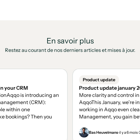
En savoir plus
Restez au courant de nos derniers articles et mises à jour.
Product update
 in your CRM
Product update january 
ionAqqo is introducing an
More clarity and control in
 management (CRM):
AqqoThis January, we’re 
le within one
working in Aqqo even clea
ake bookings? Then you
Management, you gain bette
.
.
Bas Heuvelmans
il y a 6 mois