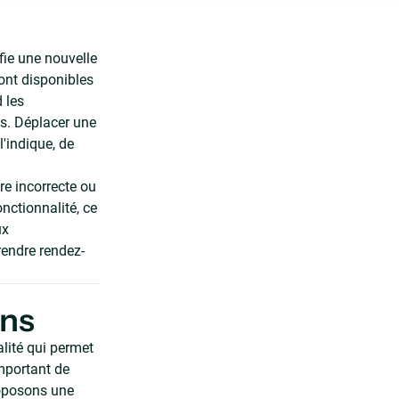
fie une nouvelle
ont disponibles
 les
es. Déplacer une
'indique, de
re incorrecte ou
onctionnalité, ce
ux
rendre rendez-
ons
alité qui permet
important de
proposons une