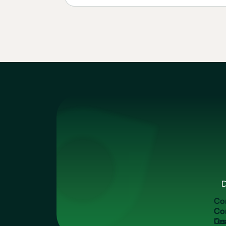
D
Co
Co
l'e