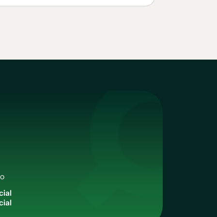
qo
cial