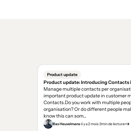
Product update
Product update: Introducing Contacts
Manage multiple contacts per organisat
important product update in customer
Contacts.Do you work with multiple peop
organisation? Or do different people m
know this can som...
.
.
Bas Heuvelmans
il y a 2 mois
3
min de lecture