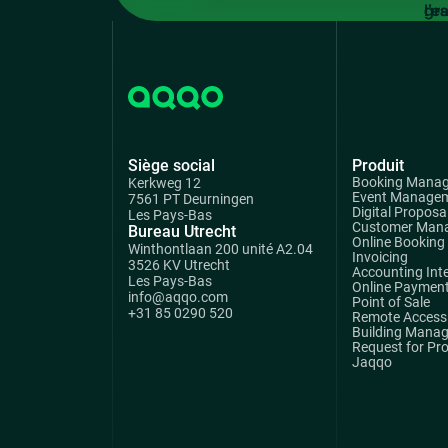
gra
Siège social
Produit
Booking Mana
Kerkweg 12
Event Manage
7561 PT Deurningen
Digital Proposa
Les Pays-Bas
Customer Man
Bureau Utrecht
Online Booking
Winthontlaan 200 unité A2.04
Invoicing
3526 KV Utrecht
Accounting Int
Les Pays-Bas
Online Paymen
info@aqqo.com
Point of Sale
+31 85 0290 520
Remote Access 
Building Mana
Request for Pr
Jaqqo