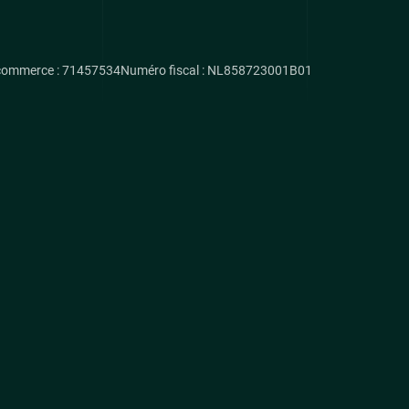
commerce : 71457534
Numéro fiscal : NL858723001B01