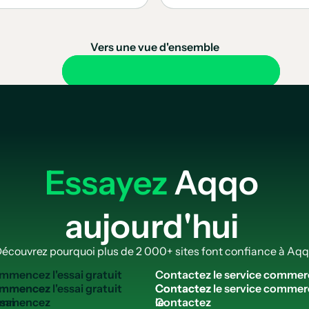
Vers une vue d'ensemble
Essayez
Aqqo
aujourd'hui
écouvrez pourquoi plus de 2 000+ sites font confiance à Aq
mmencez l'essai gratuit
Contactez le service commer
mmencez
Contactez
ssai
le