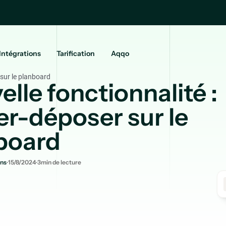
Intégrations
Tarification
Aqqo
 sur le planboard
lle fonctionnalité :
er-déposer sur le
board
.
.
ns
15/8/2024
3
min de lecture