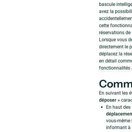
bascule intellig
avez la possibil
accidentellemen
cette fonctionna
réservations de 
Lorsque vous dé
directement le p
déplacez la rése
en détail comme
fonctionnalités
Commen
En suivant les 
déposer »
caract
En haut des 
déplacemen
vous-même le
informant à 