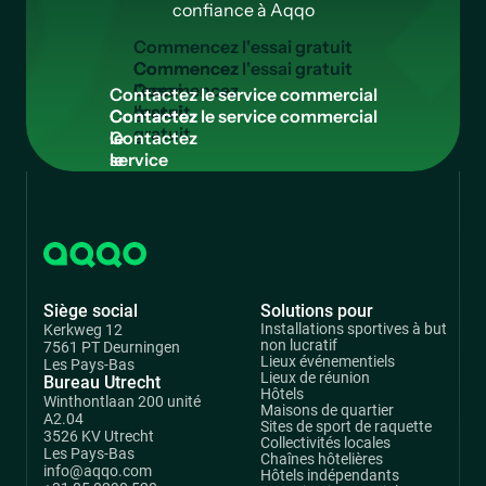
confiance à Aqqo
C
o
m
m
e
n
c
e
z
l
'
e
s
s
a
i
g
r
a
t
u
i
t
Commencez
l'essai
C
o
n
t
a
c
t
e
z
l
e
s
e
r
v
i
c
e
c
o
m
m
e
r
c
i
a
l
gratuit
Contactez
le
service
commercial
Siège social
Solutions pour
Installations sportives à but
Kerkweg 12
non lucratif
7561 PT Deurningen
Lieux événementiels
Les Pays-Bas
Lieux de réunion
Bureau Utrecht
Hôtels
Winthontlaan 200 unité
Maisons de quartier
A2.04
Sites de sport de raquette
3526 KV Utrecht
Collectivités locales
Les Pays-Bas
Chaînes hôtelières
info@aqqo.com
Hôtels indépendants