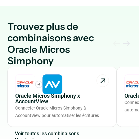
Trouvez plus de
combinaisons avec
Oracle Micros
Simphony
Oracle Micros Simphony x
Oracl
AccountView
Connec
Connecter Oracle Micros Simphony à
automat
AccountView pour automatiser les écritures
V
o
i
r
t
o
u
t
e
s
l
e
s
c
o
m
b
i
n
a
i
s
o
n
s