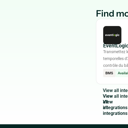
Find mo
EventLogi
Transmettez l
temporelles d
contrôle du bâ
BMS
Availa
V
i
e
w
a
l
l
i
n
t
e
View
all
integrations