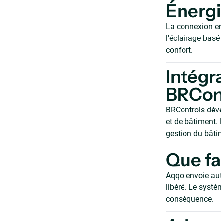
Énergi
La connexion en
l'éclairage bas
confort.
Intégr
BRCon
BRControls déve
et de bâtiment.
gestion du bâti
Que fai
Aqqo envoie au
libéré. Le systè
conséquence.