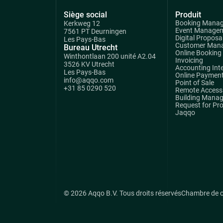
Siège social
Produit
Booking Mana
Kerkweg 12
Event Manage
7561 PT Deurningen
Digital Proposa
Les Pays-Bas
Customer Man
Bureau Utrecht
Online Booking
Winthontlaan 200 unité A2.04
Invoicing
3526 KV Utrecht
Accounting Int
Les Pays-Bas
Online Paymen
info@aqqo.com
Point of Sale
+31 85 0290 520
Remote Access 
Building Mana
Request for Pr
Jaqqo
© 2026 Aqqo B.V. Tous droits réservés
Chambre de 