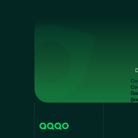
D
C
o
Co
l'e
gra