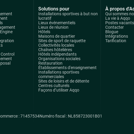
Solutions pour
À propos d'A
gement
Installations sportives à but non
Qui sommes n
ment
lucratif
La vie à Aqqo
ls
Lieux événementiels
Postes vacants
agement
Lieux de réunion
Contacter
 Engine
Hôtels
Blogue
Maisons de quartier
Intégrations
egration
Sites de sport de raquette
Tarification
ts
Collectivités locales
Chaînes hôtelières
Control
Hôtels indépendants
gement
Organisations sociales
oposal
Restauration
Établissements d'enseignement
Installations sportives
commerciales
Sites de loisirs et de détente
Centres culturels
Façons d’utiliser Aqqo
commerce : 71457534
Numéro fiscal : NL858723001B01