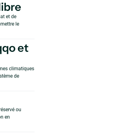
libre
at et de
mettre le
qqo et
èmes climatiques
ystème de
réservé ou
on en