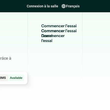
Connexion à la salle
Français
C
o
m
m
e
n
c
e
r
l
'
e
s
s
a
i
Commencer
l'essai
grâce à
BMS
Available