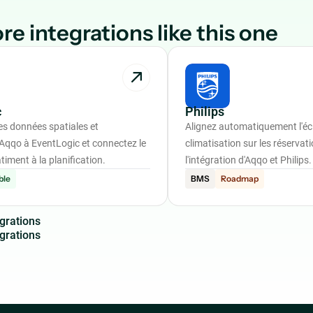
re integrations like this one
c
Philips
es données spatiales et
Alignez automatiquement l'écl
’Aqqo à EventLogic et connectez le
climatisation sur les réservat
timent à la planification.
l'intégration d'Aqqo et Philips.
ble
BMS
Roadmap
g
r
a
t
i
o
n
s