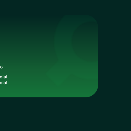
qo
c
i
a
l