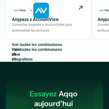
Anypass x AccountView
Anypa
Connecter Anypass à AccountView pour
Connect
automatiser les écritures
écritur
V
o
i
r
t
o
u
t
e
s
l
e
s
c
o
m
b
i
n
a
i
s
o
n
s
View
all
integrations
Essayez
Aqqo
aujourd'hui