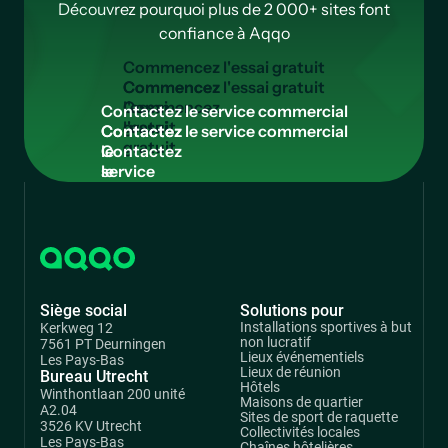
Découvrez pourquoi plus de 2 000+ sites font
confiance à Aqqo
C
o
m
m
e
n
c
e
z
l
'
e
s
s
a
i
g
r
a
t
u
i
t
Commencez
l'essai
C
o
n
t
a
c
t
e
z
l
e
s
e
r
v
i
c
e
c
o
m
m
e
r
c
i
a
l
gratuit
Contactez
le
service
commercial
Siège social
Solutions pour
Installations sportives à but
Kerkweg 12
non lucratif
7561 PT Deurningen
Lieux événementiels
Les Pays-Bas
Lieux de réunion
Bureau Utrecht
Hôtels
Winthontlaan 200 unité
Maisons de quartier
A2.04
Sites de sport de raquette
3526 KV Utrecht
Collectivités locales
Les Pays-Bas
Chaînes hôtelières