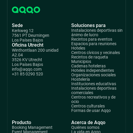
Sede
Soluciones para
Instalaciones deportivas sin
Kerkweg 12
ánimo de lucro
7561 PT Deurningen
Recintos para eventos
Los Países Bajos
Espacios para reuniones
Oficina Utrecht
Hoteles
Winthontlaan 200 unidad
Centros cívicos y vecinales
A2.04
Recintos de raqueta
3526 KV Utrecht
Municipios
Los Países Bajos
Cadenas hoteleras
info@aqqo.com
Hoteles independientes
+31 85 0290 520
Organizaciones sociales
Hostelería
Instituciones educativas
Instalaciones deportivas
comerciales
Centros recreativos y de
ocio
Centros culturales
Formas de usar Aqqo
Producto
Acerca de Aqqo
Booking Management
Quiénes somos
Event Management
La vida en Aqqo