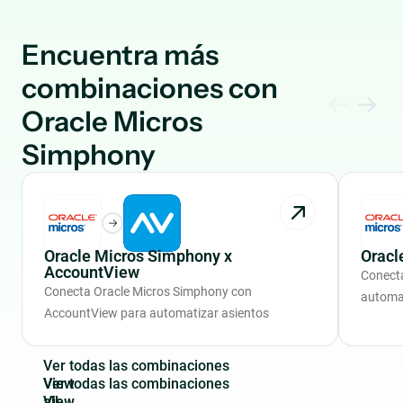
Encuentra más
combinaciones con
Oracle Micros
Simphony
Oracle Micros Simphony x
Oracl
AccountView
Conect
Conecta Oracle Micros Simphony con
automat
AccountView para automatizar asientos
V
e
r
t
o
d
a
s
l
a
s
c
o
m
b
i
n
a
c
i
o
n
e
s
View
all