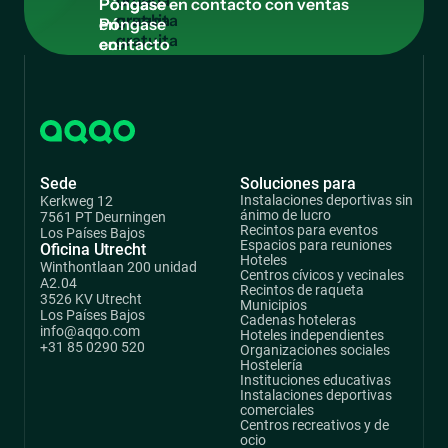
prueba
Póngase
gratuita
en
contacto
con
ventas
Sede
Soluciones para
Instalaciones deportivas sin
Kerkweg 12
ánimo de lucro
7561 PT Deurningen
Recintos para eventos
Los Países Bajos
Espacios para reuniones
Oficina Utrecht
Hoteles
Winthontlaan 200 unidad
Centros cívicos y vecinales
A2.04
Recintos de raqueta
3526 KV Utrecht
Municipios
Los Países Bajos
Cadenas hoteleras
info@aqqo.com
Hoteles independientes
+31 85 0290 520
Organizaciones sociales
Hostelería
Instituciones educativas
Instalaciones deportivas
comerciales
Centros recreativos y de
ocio