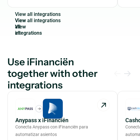
V
i
e
w
a
l
l
i
n
t
e
g
r
a
t
i
o
n
s
View
all
integrations
Use iFinanciën
together with other
integrations
Anypass x iFinanciën
Cashd
Conecta Anypass con iFinanciën para
Conecta
automatizar asientos
automat