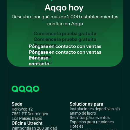
Aqqo hoy
Descubre por qué más de 2.000 establecimientos
confían en Aqqo
C
o
m
i
e
n
c
e
l
a
p
r
u
e
b
a
g
r
a
t
u
i
t
a
Comience
la
P
ó
n
g
a
s
e
e
n
c
o
n
t
a
c
t
o
c
o
n
v
e
n
t
a
s
prueba
Póngase
gratuita
en
contacto
con
ventas
Sede
Soluciones para
Instalaciones deportivas sin
Kerkweg 12
ánimo de lucro
7561 PT Deurningen
Recintos para eventos
Los Países Bajos
Espacios para reuniones
Oficina Utrecht
Hoteles
Winthontlaan 200 unidad