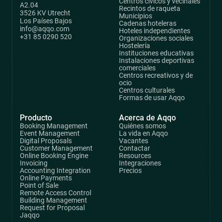
Centros cívicos y vecinales
A2.04
Recintos de raqueta
3526 KV Utrecht
Municipios
Los Países Bajos
Cadenas hoteleras
info@aqqo.com
Hoteles independientes
+31 85 0290 520
Organizaciones sociales
Hostelería
Instituciones educativas
Instalaciones deportivas
comerciales
Centros recreativos y de
ocio
Centros culturales
Formas de usar Aqqo
Producto
Acerca de Aqqo
Booking Management
Quiénes somos
Event Management
La vida en Aqqo
Digital Proposals
Vacantes
Customer Management
Contactar
Online Booking Engine
Resources
Invoicing
Integraciones
Accounting Integration
Precios
Online Payments
Point of Sale
Remote Access Control
Building Management
Request for Proposal
Jaqqo