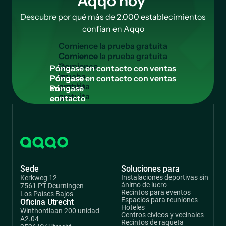
Aqqo hoy
Descubre por qué más de 2.000 establecimientos
confían en Aqqo
C
o
m
i
e
n
c
e
l
a
p
r
u
e
b
a
g
r
a
t
u
i
t
a
Comience
la
P
ó
n
g
a
s
e
e
n
c
o
n
t
a
c
t
o
c
o
n
v
e
n
t
a
s
prueba
Póngase
gratuita
en
contacto
con
ventas
Sede
Soluciones para
Instalaciones deportivas sin
Kerkweg 12
ánimo de lucro
7561 PT Deurningen
Recintos para eventos
Los Países Bajos
Espacios para reuniones
Oficina Utrecht
Hoteles
Winthontlaan 200 unidad
Centros cívicos y vecinales
A2.04
Recintos de raqueta