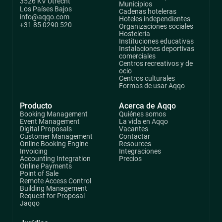
3526 KV Utrecht
Municipios
Los Países Bajos
Cadenas hoteleras
info@aqqo.com
Hoteles independientes
+31 85 0290 520
Organizaciones sociales
Hostelería
Instituciones educativas
Instalaciones deportivas
comerciales
Centros recreativos y de
ocio
Centros culturales
Formas de usar Aqqo
Producto
Acerca de Aqqo
Booking Management
Quiénes somos
Event Management
La vida en Aqqo
Digital Proposals
Vacantes
Customer Management
Contactar
Online Booking Engine
Resources
Invoicing
Integraciones
Accounting Integration
Precios
Online Payments
Point of Sale
Remote Access Control
Building Management
Request for Proposal
Jaqqo