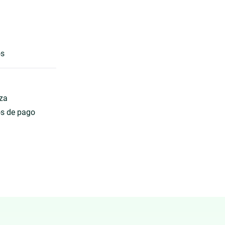
os
eza
os de pago