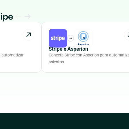
ipe
Stripe x Asperion
a automatizar
Conecta Stripe con Asperion para automatiz
asientos