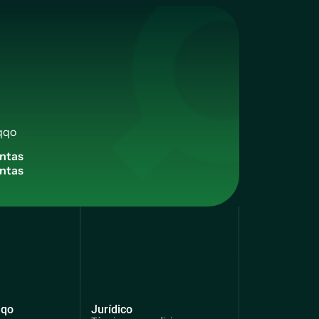
qqo
n
t
a
s
qqo
Jurídico