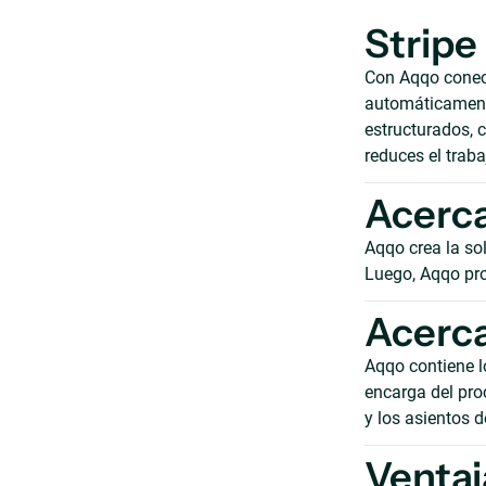
Stripe
Con Aqqo conect
automáticamente
estructurados, c
reduces el trab
Acerca
Aqqo crea la sol
Luego, Aqqo pro
Acerca
Aqqo contiene lo
encarga del pro
y los asientos d
Ventaj