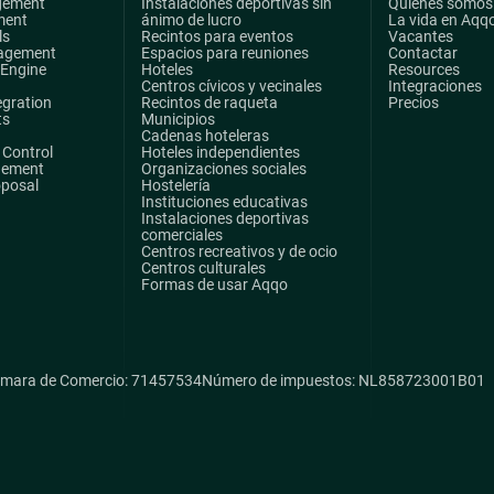
gement
Instalaciones deportivas sin
Quiénes somos
ment
ánimo de lucro
La vida en Aqq
ls
Recintos para eventos
Vacantes
agement
Espacios para reuniones
Contactar
 Engine
Hoteles
Resources
Centros cívicos y vecinales
Integraciones
egration
Recintos de raqueta
Precios
ts
Municipios
Cadenas hoteleras
Control
Hoteles independientes
gement
Organizaciones sociales
oposal
Hostelería
Instituciones educativas
Instalaciones deportivas
comerciales
Centros recreativos y de ocio
Centros culturales
Formas de usar Aqqo
mara de Comercio: 71457534
Número de impuestos: NL858723001B01