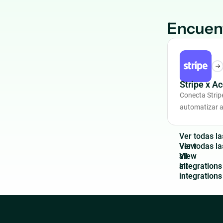
Encuent
Stripe x A
Conecta Strip
automatizar a
V
e
r
t
o
d
a
s
l
a
View
all
integrations