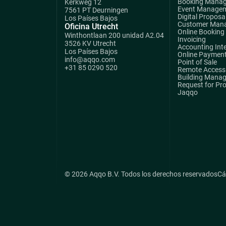
Booking Mana
Kerkweg 12
Event Manage
7561 PT Deurningen
Digital Proposa
Los Países Bajos
Customer Man
Oficina Utrecht
Online Booking
Winthontlaan 200 unidad A2.04
Invoicing
3526 KV Utrecht
Accounting Int
Los Países Bajos
Online Paymen
info@aqqo.com
Point of Sale
+31 85 0290 520
Remote Access 
Building Mana
Request for Pr
Jaqqo
© 2026 Aqqo B.V. Todos los derechos reservados
Cá