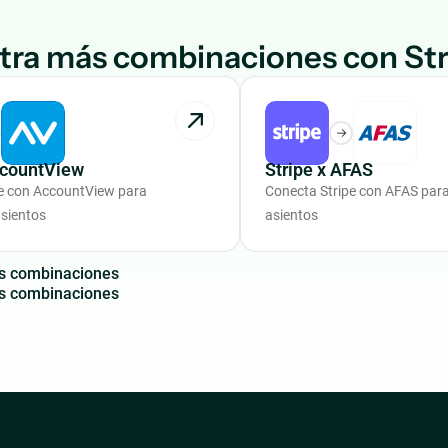
ra más combinaciones con Str
ccountView
Stripe x AFAS
e con AccountView para
Conecta Stripe con AFAS par
sientos
asientos
s
c
o
m
b
i
n
a
c
i
o
n
e
s