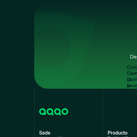
De
C
o
Com
la
pru
grat
Sede
Producto