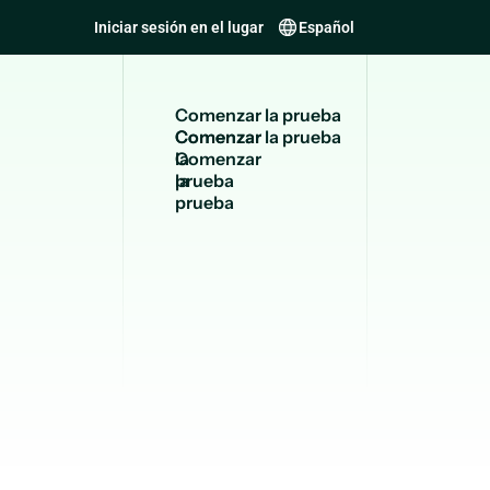
Iniciar sesión en el lugar
Español
C
o
m
e
n
z
a
r
l
a
p
r
u
e
b
a
Comenzar
la
prueba