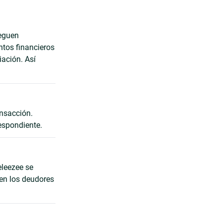
leguen
ntos financieros
iación. Así
ansacción.
espondiente.
eleezee se
ren los deudores