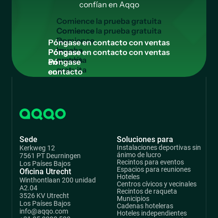
confían en Aqqo
C
o
m
i
e
n
c
e
l
a
p
r
u
e
b
a
g
r
a
t
u
i
t
a
Comience
la
P
ó
n
g
a
s
e
e
n
c
o
n
t
a
c
t
o
c
o
n
v
e
n
t
a
s
prueba
Póngase
gratuita
en
contacto
con
ventas
Sede
Soluciones para
Instalaciones deportivas sin
Kerkweg 12
ánimo de lucro
7561 PT Deurningen
Recintos para eventos
Los Países Bajos
Espacios para reuniones
Oficina Utrecht
Hoteles
Winthontlaan 200 unidad
Centros cívicos y vecinales
A2.04
Recintos de raqueta
3526 KV Utrecht
Municipios
Los Países Bajos
Cadenas hoteleras
info@aqqo.com
Hoteles independientes