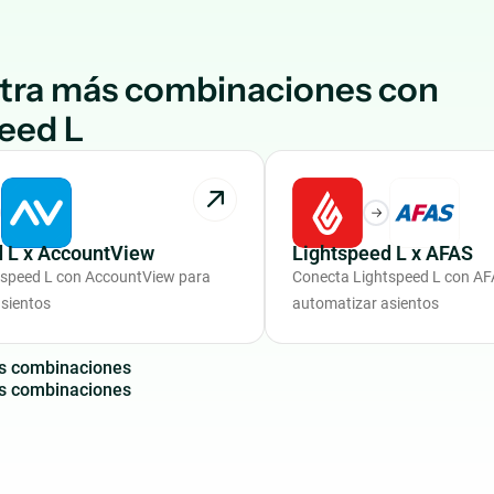
tra más combinaciones con
eed L
d L x AccountView
Lightspeed L x AFAS
tspeed L con AccountView para
Conecta Lightspeed L con AF
sientos
automatizar asientos
s
c
o
m
b
i
n
a
c
i
o
n
e
s