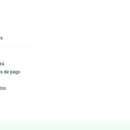
os
eza
os de pago
tos