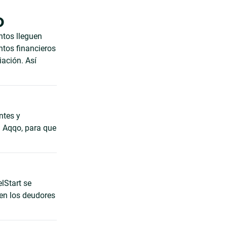
o
ntos lleguen
ntos financieros
iación. Así
ntes y
a Aqqo, para que
elStart se
ren los deudores