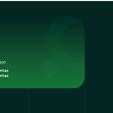
qqo
n
t
a
s