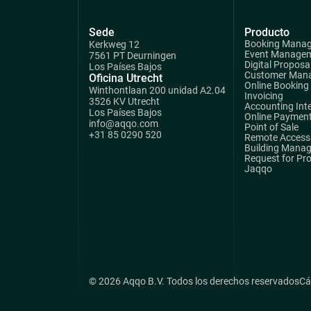
Sede
Producto
Booking Mana
Kerkweg 12
Event Manage
7561 PT Deurningen
Digital Proposa
Los Países Bajos
Customer Man
Oficina Utrecht
Online Booking
Winthontlaan 200 unidad A2.04
Invoicing
3526 KV Utrecht
Accounting Int
Los Países Bajos
Online Paymen
info@aqqo.com
Point of Sale
+31 85 0290 520
Remote Access 
Building Mana
Request for Pr
Jaqqo
© 2026 Aqqo B.V. Todos los derechos reservados
Cá