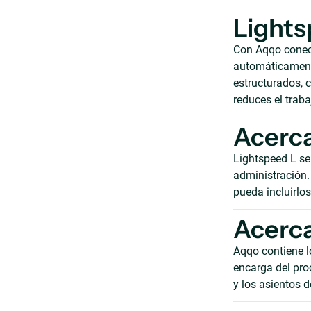
Lights
Con Aqqo conect
automáticamente
estructurados, c
reduces el trab
Acerca
Lightspeed L se
administración. 
pueda incluirlo
Acerca
Aqqo contiene lo
encarga del pro
y los asientos d