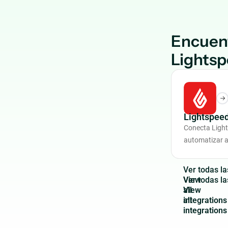
Encuen
Lightsp
Lightspee
Conecta Ligh
automatizar a
V
e
r
t
o
d
a
s
l
a
View
all
integrations