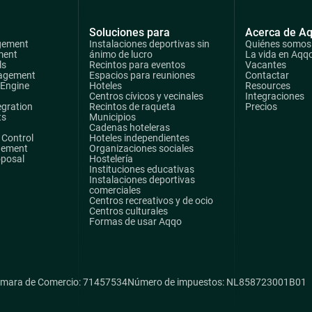
Soluciones para
Acerca de A
gement
Instalaciones deportivas sin
Quiénes somos
ment
ánimo de lucro
La vida en Aqq
ls
Recintos para eventos
Vacantes
agement
Espacios para reuniones
Contactar
 Engine
Hoteles
Resources
Centros cívicos y vecinales
Integraciones
egration
Recintos de raqueta
Precios
ts
Municipios
Cadenas hoteleras
Control
Hoteles independientes
gement
Organizaciones sociales
oposal
Hostelería
Instituciones educativas
Instalaciones deportivas
comerciales
Centros recreativos y de ocio
Centros culturales
Formas de usar Aqqo
mara de Comercio: 71457534
Número de impuestos: NL858723001B01