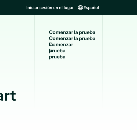
Iniciar sesión en el lugar
Español
C
o
m
e
n
z
a
r
l
a
p
r
u
e
b
a
Comenzar
la
prueba
art
s