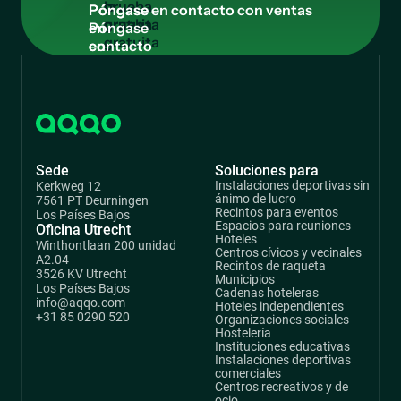
prueba
Póngase
gratuita
en
contacto
con
ventas
Sede
Soluciones para
Instalaciones deportivas sin
Kerkweg 12
ánimo de lucro
7561 PT Deurningen
Recintos para eventos
Los Países Bajos
Espacios para reuniones
Oficina Utrecht
Hoteles
Winthontlaan 200 unidad
Centros cívicos y vecinales
A2.04
Recintos de raqueta
3526 KV Utrecht
Municipios
Los Países Bajos
Cadenas hoteleras
info@aqqo.com
Hoteles independientes
+31 85 0290 520
Organizaciones sociales
Hostelería
Instituciones educativas
Instalaciones deportivas
comerciales
Centros recreativos y de
ocio