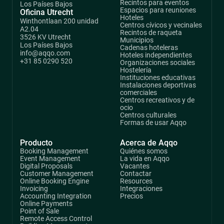
Recintos para eventos
Los Países Bajos
Espacios para reuniones
Oficina Utrecht
Hoteles
Winthontlaan 200 unidad
Centros cívicos y vecinales
A2.04
Recintos de raqueta
3526 KV Utrecht
Municipios
Los Países Bajos
Cadenas hoteleras
info@aqqo.com
Hoteles independientes
+31 85 0290 520
Organizaciones sociales
Hostelería
Instituciones educativas
Instalaciones deportivas
comerciales
Centros recreativos y de
ocio
Centros culturales
Formas de usar Aqqo
Producto
Acerca de Aqqo
Booking Management
Quiénes somos
Event Management
La vida en Aqqo
Digital Proposals
Vacantes
Customer Management
Contactar
Online Booking Engine
Resources
Invoicing
Integraciones
Accounting Integration
Precios
Online Payments
Point of Sale
Remote Access Control