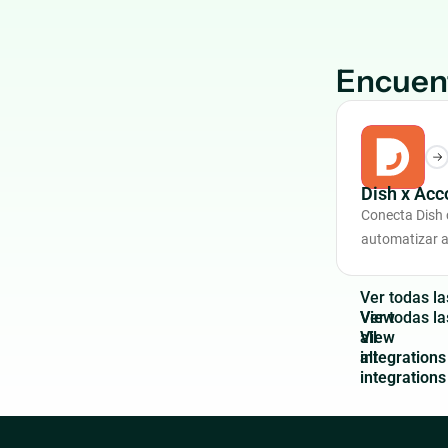
Encuen
Dish x Ac
Conecta Dish
automatizar a
V
e
r
t
o
d
a
s
l
a
View
all
integrations