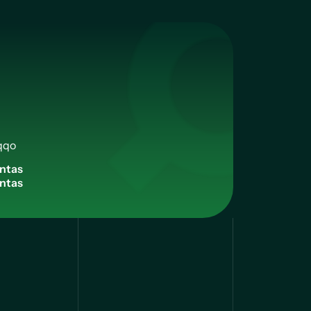
qqo
n
t
a
s