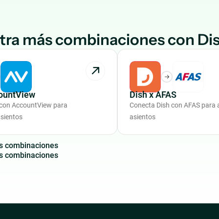
tra más combinaciones con Di
countView
Dish x AFAS
 con AccountView para
Conecta Dish con AFAS para 
sientos
asientos
s
c
o
m
b
i
n
a
c
i
o
n
e
s