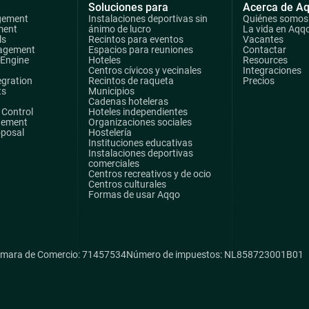
Soluciones para
Acerca de A
gement
Instalaciones deportivas sin
Quiénes somos
ment
ánimo de lucro
La vida en Aqq
ls
Recintos para eventos
Vacantes
agement
Espacios para reuniones
Contactar
 Engine
Hoteles
Resources
Centros cívicos y vecinales
Integraciones
egration
Recintos de raqueta
Precios
ts
Municipios
Cadenas hoteleras
Control
Hoteles independientes
gement
Organizaciones sociales
oposal
Hostelería
Instituciones educativas
Instalaciones deportivas
comerciales
Centros recreativos y de ocio
Centros culturales
Formas de usar Aqqo
mara de Comercio: 71457534
Número de impuestos: NL858723001B01