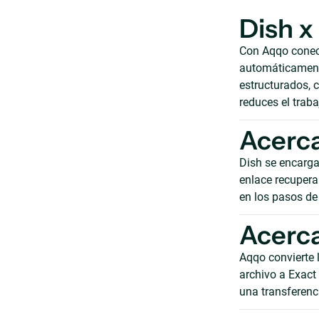
Dish x
Con Aqqo conect
automáticamente
estructurados, c
reduces el trab
Acerca
Dish se encarga 
enlace recupera 
en los pasos de
Acerca
Aqqo convierte 
archivo a Exact
una transferenc