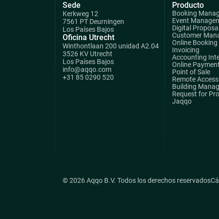
Sede
Producto
Booking Mana
Kerkweg 12
Event Manage
7561 PT Deurningen
Digital Proposa
Los Países Bajos
Customer Man
Oficina Utrecht
Online Booking
Winthontlaan 200 unidad A2.04
Invoicing
3526 KV Utrecht
Accounting Int
Los Países Bajos
Online Paymen
info@aqqo.com
Point of Sale
+31 85 0290 520
Remote Access 
Building Mana
Request for Pr
Jaqqo
© 2026 Aqqo B.V. Todos los derechos reservados
Cá