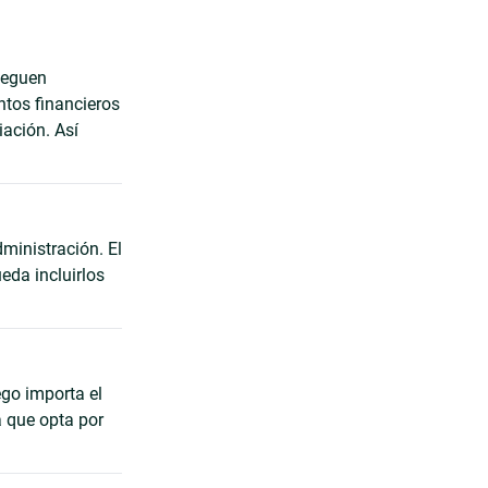
leguen
ntos financieros
iación. Así
ministración. El
eda incluirlos
go importa el
a que opta por