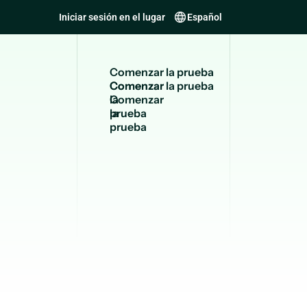
Iniciar sesión en el lugar
Español
C
o
m
e
n
z
a
r
l
a
p
r
u
e
b
a
Comenzar
la
prueba