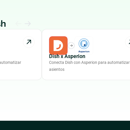
sh
Dish x Asperion
automatizar
Conecta Dish con Asperion para automatizar
asientos