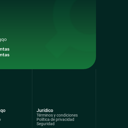
qqo
n
t
a
s
qqo
Jurídico
Términos y condiciones
o
Política de privacidad
Seguridad