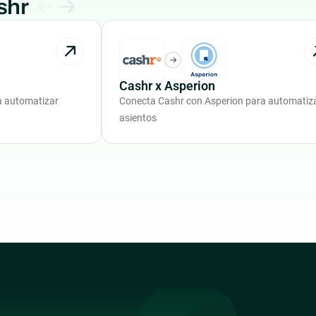
shr
Cashr x Asperion
a automatizar
Conecta Cashr con Asperion para automatiz
asientos