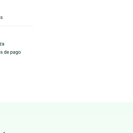
os
eza
os de pago