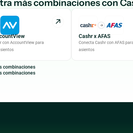
tra más combinaciones con Ca
ccountView
Cashr x AFAS
r con AccountView para
Conecta Cashr con AFAS par
sientos
asientos
s
c
o
m
b
i
n
a
c
i
o
n
e
s