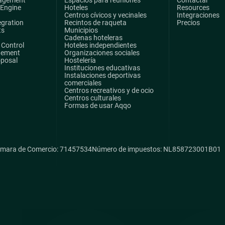
 Engine
Hoteles
Resources
Centros cívicos y vecinales
Integraciones
egration
Recintos de raqueta
Precios
ts
Municipios
Cadenas hoteleras
Control
Hoteles independientes
gement
Organizaciones sociales
oposal
Hostelería
Instituciones educativas
Instalaciones deportivas
comerciales
Centros recreativos y de ocio
Centros culturales
Formas de usar Aqqo
mara de Comercio: 71457534
Número de impuestos: NL858723001B01