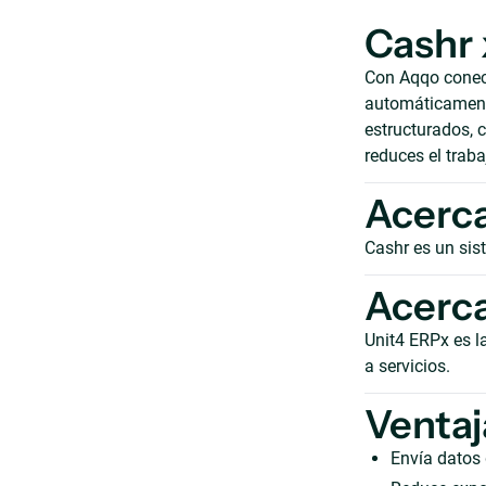
Cashr 
Con Aqqo conect
automáticamente
estructurados, c
reduces el trab
Acerca
Cashr es un sis
Acerca
Unit4 ERPx es l
a servicios.
Ventaj
Envía datos