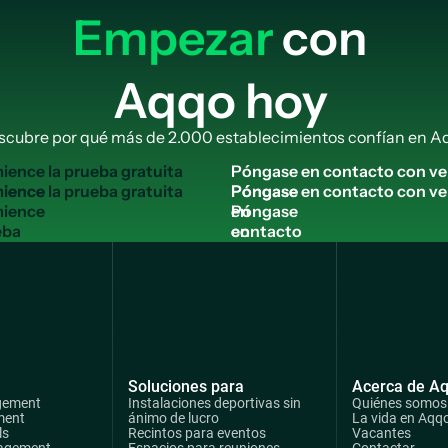
Empezar
con
Aqqo hoy
scubre por qué más de 2.000 establecimientos confían en A
m
i
e
n
c
e
l
a
p
r
u
e
b
a
g
r
a
t
u
i
t
a
P
ó
n
g
a
s
e
e
n
c
o
n
t
a
c
t
o
c
o
n
v
e
ience
Póngase
en
eba
contacto
uita
con
ventas
Soluciones para
Acerca de A
gement
Instalaciones deportivas sin
Quiénes somos
ment
ánimo de lucro
La vida en Aqq
ls
Recintos para eventos
Vacantes
agement
Espacios para reuniones
Contactar