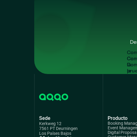
De
C
o
Com
la
pru
grat
Sede
Producto
Booking Mana
Kerkweg 12
Event Manage
7561 PT Deurningen
Digital Proposa
Los Países Bajos
Customer Man