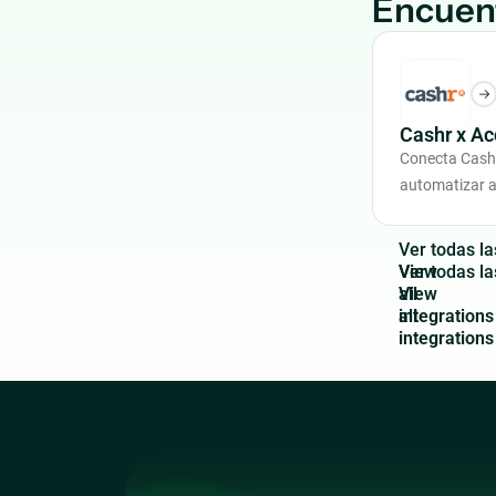
Encuen
Cashr x A
Conecta Cash
automatizar a
V
e
r
t
o
d
a
s
l
a
View
all
integrations