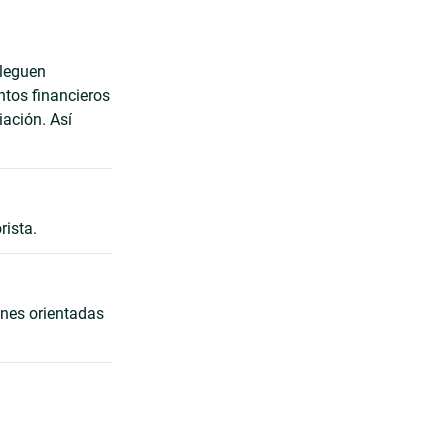
lleguen
ntos financieros
iación. Así
rista.
ones orientadas