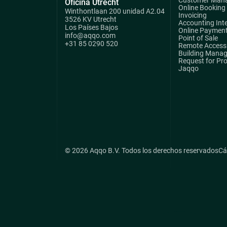
Oficina Utrecht
Online Booking
Winthontlaan 200 unidad A2.04
Invoicing
3526 KV Utrecht
Accounting Int
Los Países Bajos
Online Paymen
info@aqqo.com
Point of Sale
+31 85 0290 520
Remote Access 
Building Mana
Request for Pr
Jaqqo
© 2026 Aqqo B.V. Todos los derechos reservados
Cá