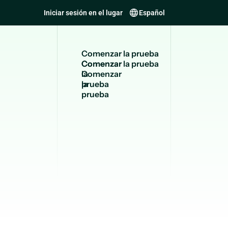
Iniciar sesión en el lugar
Español
C
o
m
e
n
z
a
r
l
a
p
r
u
e
b
a
Comenzar
la
prueba