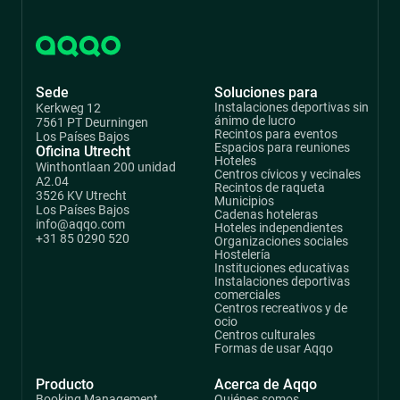
ventas
Sede
Soluciones para
Instalaciones deportivas sin
Kerkweg 12
ánimo de lucro
7561 PT Deurningen
Recintos para eventos
Los Países Bajos
Espacios para reuniones
Oficina Utrecht
Hoteles
Winthontlaan 200 unidad
Centros cívicos y vecinales
A2.04
Recintos de raqueta
3526 KV Utrecht
Municipios
Los Países Bajos
Cadenas hoteleras
info@aqqo.com
Hoteles independientes
+31 85 0290 520
Organizaciones sociales
Hostelería
Instituciones educativas
Instalaciones deportivas
comerciales
Centros recreativos y de
ocio
Centros culturales
Formas de usar Aqqo
Producto
Acerca de Aqqo
Booking Management
Quiénes somos