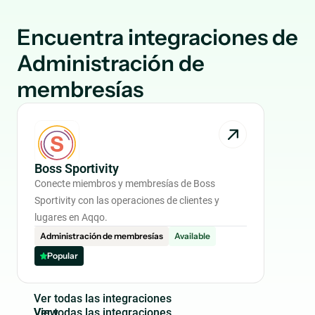
Encuentra integraciones de
Administración de
membresías
Boss Sportivity
Conecte miembros y membresías de Boss
Sportivity con las operaciones de clientes y
lugares en Aqqo.
Administración de membresías
Available
Popular
V
e
r
t
o
d
a
s
l
a
s
i
n
t
e
g
r
a
c
i
o
n
e
s
View