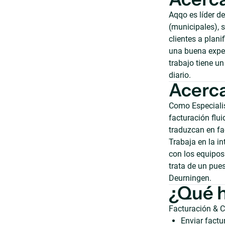
Aqqo es líder d
(municipales), 
clientes a plani
una buena exper
trabajo tiene u
diario.
Acerca
Como Especialis
facturación flui
traduzcan en fa
Trabaja en la i
con los equipos
trata de un pue
Deurningen.
¿Qué 
Facturación & C
Enviar factu