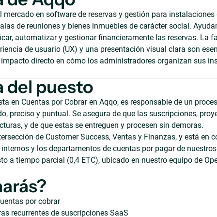
el mercado en software de reservas y gestión para instalaciones
salas de reuniones y bienes inmuebles de carácter social. Ayud
ficar, automatizar y gestionar financieramente las reservas. La f
iencia de usuario (UX) y una presentación visual clara son esen
n impacto directo en cómo los administradores organizan sus in
 del puesto
ta en Cuentas por Cobrar en Aqqo, es responsable de un proce
do, preciso y puntual. Se asegura de que las suscripciones, proy
cturas, y de que estas se entreguen y procesen sin demoras.
ntersección de Customer Success, Ventas y Finanzas, y está en c
 internos y los departamentos de cuentas por pagar de nuestros 
sto a tiempo parcial (0,4 ETC), ubicado en nuestro equipo de Op
harás?
uentas por cobrar
ras recurrentes de suscripciones SaaS