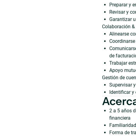
Preparar y e
Revisar y co
Garantizar u
Colaboración &
Alinearse co
Coordinarse
Comunicarse 
de facturaci
Trabajar es
Apoyo mutuo
Gestión de cuen
Supervisar y
Identificar 
Acerca
2 a 5 años d
financiera
Familiaridad
Forma de tra