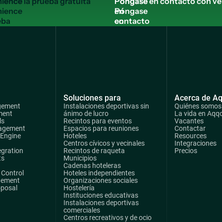
ience
Póngase
en
eba
contacto
uita
con
ventas
Soluciones para
Acerca de A
gement
Instalaciones deportivas sin
Quiénes somos
ment
ánimo de lucro
La vida en Aqq
ls
Recintos para eventos
Vacantes
agement
Espacios para reuniones
Contactar
 Engine
Hoteles
Resources
Centros cívicos y vecinales
Integraciones
egration
Recintos de raqueta
Precios
ts
Municipios
Cadenas hoteleras
Control
Hoteles independientes
gement
Organizaciones sociales
oposal
Hostelería
Instituciones educativas
Instalaciones deportivas
comerciales
Centros recreativos y de ocio