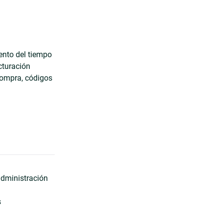
ento del tiempo
cturación
compra, códigos
administración
s