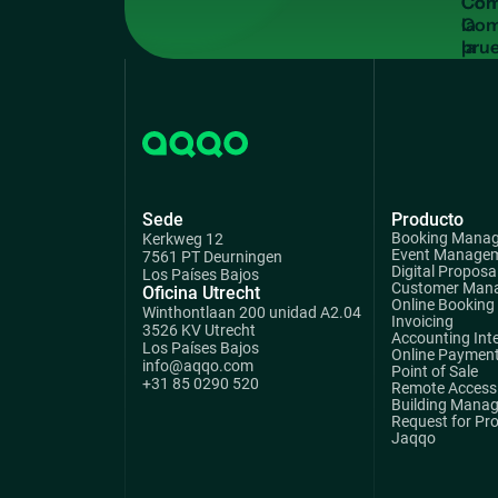
Com
la
pru
grat
Sede
Producto
Booking Mana
Kerkweg 12
Event Manage
7561 PT Deurningen
Digital Proposa
Los Países Bajos
Customer Man
Oficina Utrecht
Online Booking
Winthontlaan 200 unidad A2.04
Invoicing
3526 KV Utrecht
Accounting Int
Los Países Bajos
Online Paymen
info@aqqo.com
Point of Sale
+31 85 0290 520
Remote Access 
Building Mana
Request for Pr
Jaqqo