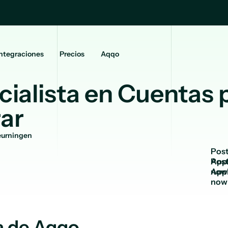
ntegraciones
Precios
Aqqo
cialista en Cuentas 
ar
urningen
P
o
s
App
now
a de Aqqo