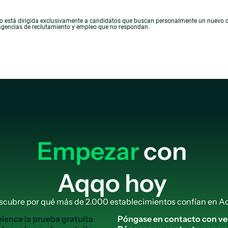
o está dirigida exclusivamente a candidatos que buscan personalmente un nuevo de
gencias de reclutamiento y empleo que no respondan.
Empezar
con
Aqqo hoy
scubre por qué más de 2.000 establecimientos confían en A
m
i
e
n
c
e
l
a
p
r
u
e
b
a
g
r
a
t
u
i
t
a
P
ó
n
g
a
s
e
e
n
c
o
n
t
a
c
t
o
c
o
n
v
e