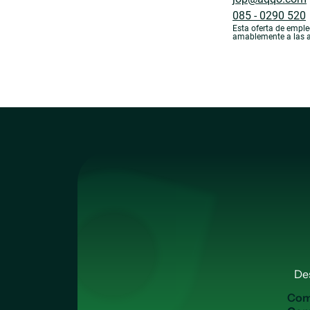
085 - 0290 520
Esta oferta de emple
amablemente a las a
De
C
o