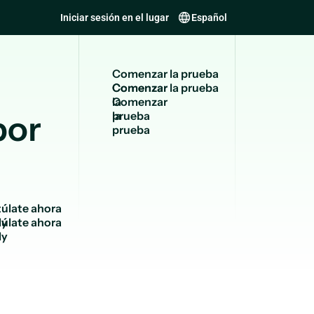
Iniciar sesión en el lugar
Español
C
o
m
e
n
z
a
r
l
a
p
r
u
e
b
a
Comenzar
la
por
prueba
t
ú
l
a
t
e
a
h
o
r
a
ly