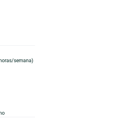
6 horas/semana)
rno