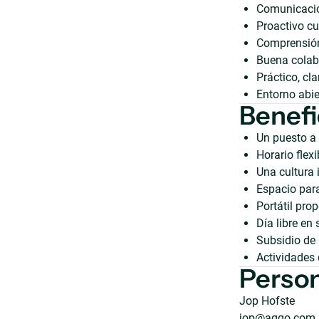
Comunicació
Proactivo cu
Comprensión 
Buena colabo
Práctico, cl
Entorno abie
Benefi
Un puesto a 
Horario flexi
Una cultura 
Espacio para
Portátil pro
Día libre en
Subsidio de 
Actividades 
Person
Jop Hofste
jop@aqqo.com