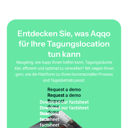
Entdecken Sie, was Aqqo
für Ihre Tagungslocation
tun kann
Neugierig, wie Aqqo Ihnen helfen kann, Tagungsräume
klar, effizient und optimal zu verwalten? Wir zeigen Ihnen
gern, wie die Plattform zu Ihrem kommerziellen Prozess
und Tagesbetrieb passt.
R
e
q
u
e
s
t
a
d
e
m
o
Request
a
D
o
w
n
l
o
a
d
o
u
r
f
a
c
t
s
h
e
e
t
demo
Download
onze
factsheet