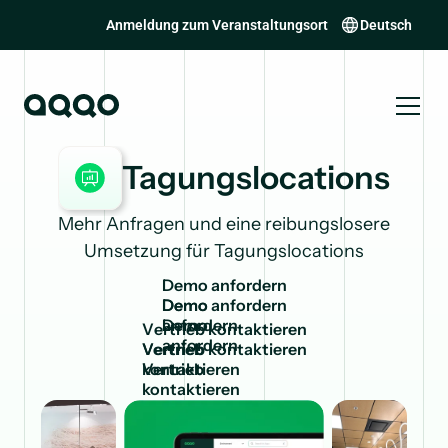
Anmeldung zum Veranstaltungsort
Deutsch
Tagungslocations
Mehr Anfragen und eine reibungslosere
Umsetzung für Tagungslocations
D
e
m
o
a
n
f
o
r
d
e
r
n
Demo
anfordern
V
e
r
t
r
i
e
b
k
o
n
t
a
k
t
i
e
r
e
n
Vertrieb
kontaktieren