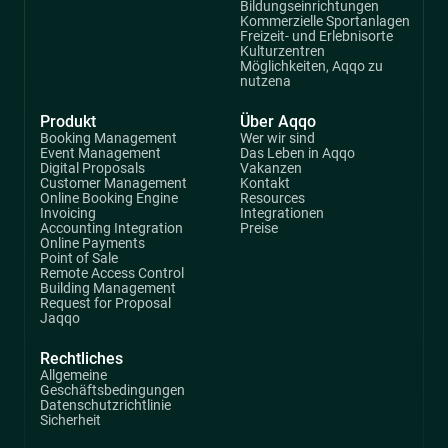
Bildungseinrichtungen
Kommerzielle Sportanlagen
Freizeit- und Erlebnisorte
Kulturzentren
Möglichkeiten, Aqqo zu
nutzena
Produkt
Über Aqqo
Booking Management
Wer wir sind
Event Management
Das Leben in Aqqo
Digital Proposals
Vakanzen
Customer Management
Kontakt
Online Booking Engine
Resources
Invoicing
Integrationen
Accounting Integration
Preise
Online Payments
Point of Sale
Remote Access Control
Building Management
Request for Proposal
Jaqqo
Rechtliches
Allgemeine
Geschäftsbedingungen
Datenschutzrichtlinie
Sicherheit