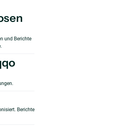
losen
n und Berichte
.
qqo
ungen.
siert. Berichte