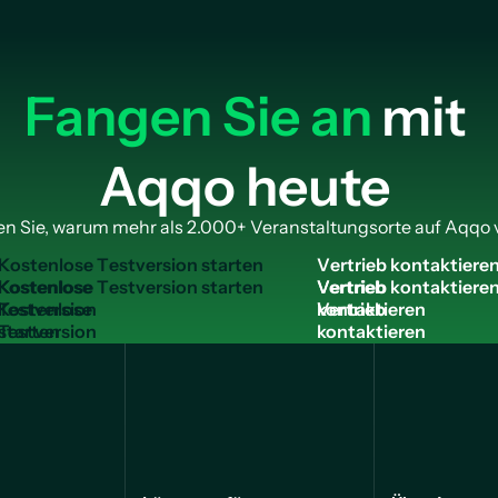
Fangen Sie an
mit
Aqqo heute
n Sie, warum mehr als 2.000+ Veranstaltungsorte auf Aqqo 
K
o
s
t
e
n
l
o
s
e
T
e
s
t
v
e
r
s
i
o
n
s
t
a
r
t
e
n
V
e
r
t
r
i
e
b
k
o
n
t
a
k
t
i
e
r
e
Kostenlose
Vertrieb
Testversion
kontaktieren
starten