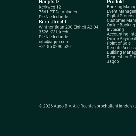
Hauptsitz
Produkt
Booking Mana
Kerkweg 12
Event Manage
7561 PT Deurningen
Digital Proposa
Die Niederlande
Customer Man
Büro Utrecht
Online Booking
Winthontlaan 200 Einheit A2.04
Invoicing
3526 KV Utrecht
Accounting Int
Die Niederlande
Online Paymen
info@aqqo.com
Point of Sale
+31 85 0290 520
Remote Access 
Building Mana
Request for Pr
Jaqqo
© 2026 Aqqo B.V. Alle Rechte vorbehalten
Handelsk