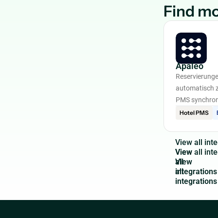
Find mo
Apaleo
Reservierung
automatisch 
PMS synchron
Hotel PMS
V
i
e
w
a
l
l
i
n
t
e
View
all
integrations