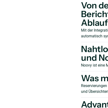
Von de
Berich
Ablauf
Mit der Integra
automatisch syn
Nahtlo
und N
Noovy ist eine 
Was ma
Reservierungen 
und Übersichten 
Advan