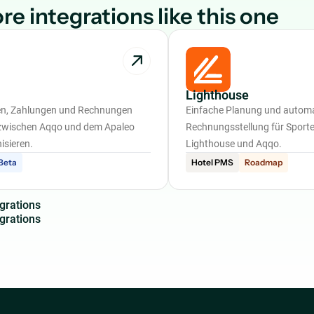
re integrations like this one
Lighthouse
en, Zahlungen und Rechnungen
Einfache Planung und autom
zwischen Aqqo und dem Apaleo
Rechnungsstellung für Sporte
isieren.
Lighthouse und Aqqo.
Beta
Hotel PMS
Roadmap
g
r
a
t
i
o
n
s